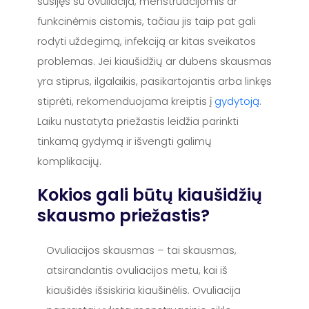
susijęs su ovuliacija, menstruacijomis ar
funkcinėmis cistomis, tačiau jis taip pat gali
rodyti uždegimą, infekciją ar kitas sveikatos
problemas. Jei kiaušidžių ar dubens skausmas
yra stiprus, ilgalaikis, pasikartojantis arba linkęs
stiprėti, rekomenduojama kreiptis į
gydytoją
.
Laiku nustatyta priežastis leidžia parinkti
tinkamą gydymą ir išvengti galimų
komplikacijų.
Kokios gali būtų kiaušidžių
skausmo priežastis?
Ovuliacijos skausmas – tai skausmas,
atsirandantis ovuliacijos metu, kai iš
kiaušidės išsiskiria kiaušinėlis. Ovuliacija