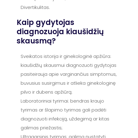
Divertikulitas.
Kaip gydytojas
diagnozuoja kiaušidžių
skausmą?
Sveikatos istorija ir ginekologinė apžiūra:
kiaušidžių skausmui diagnozuoti gydytojas
pasiteirauja apie varginančius simptomus,
buvusius susirgimus ir atlieka ginekologinę
pilvo ir dubens apžiūrą;
Laboratoriniai tyrimai: bendras kraujo
tyrimas ar šlapimo tyrimas gali padėti
diagnozuoti infekciją, uždegimą ar kitas
galimas priežastis;
Ultragarsinis tyrimas: galima nustatyti