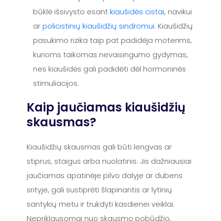
būklė išsivysto esant
kiaušidės cistai
, navikui
ar
policistinių kiaušidžių sindromui
. Kiaušidžių
pasukimo rizika taip pat padidėja moterims,
kurioms taikomas nevaisingumo gydymas,
nes kiaušidės gali padidėti dėl hormoninės
stimuliacijos.
Kaip jaučiamas kiaušidžių
skausmas?
Kiaušidžių skausmas gali būti lengvas ar
stiprus, staigus arba nuolatinis. Jis dažniausiai
jaučiamas apatinėje pilvo dalyje ar dubens
srityje, gali sustiprėti šlapinantis ar lytinių
santykių metu ir trukdyti kasdienei veiklai.
Nepriklausomai nuo skausmo pobūdžio,