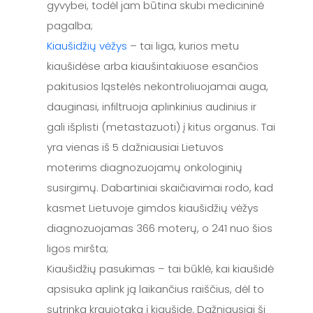
gyvybei, todėl jam būtina skubi medicininė
pagalba;
Kiaušidžių vėžys
– tai liga, kurios metu
kiaušidėse arba kiaušintakiuose esančios
pakitusios ląstelės nekontroliuojamai auga,
dauginasi, infiltruoja aplinkinius audinius ir
gali išplisti (metastazuoti) į kitus organus. Tai
yra vienas iš 5 dažniausiai Lietuvos
moterims diagnozuojamų onkologinių
susirgimų. Dabartiniai skaičiavimai rodo, kad
kasmet Lietuvoje gimdos kiaušidžių vėžys
diagnozuojamas 366 moterų, o 241 nuo šios
ligos miršta;
Kiaušidžių pasukimas – tai būklė, kai kiaušidė
apsisuka aplink ją laikančius raiščius, dėl to
sutrinka kraujotaka į kiaušidę. Dažniausiai ši