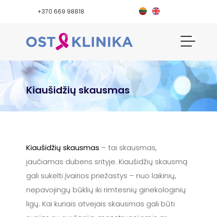
+370 669 98818
Kiaušidžių skausmas
Kiaušidžių skausmas
– tai skausmas,
jaučiamas dubens srityje. Kiaušidžių skausmą
gali sukelti įvairios priežastys – nuo laikinių,
nepavojingų būklių iki rimtesnių ginekologinių
ligų. Kai kuriais atvejais skausmas gali būti