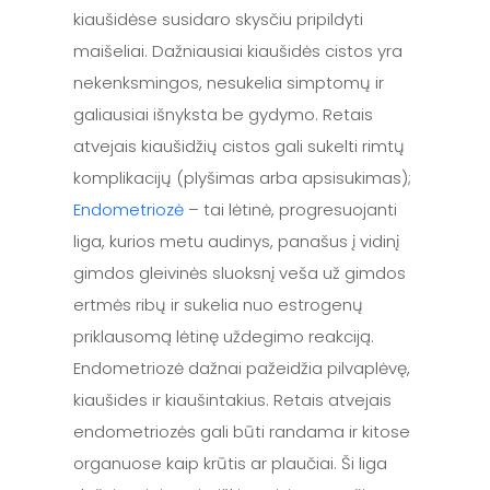
kiaušidėse susidaro skysčiu pripildyti
maišeliai. Dažniausiai kiaušidės cistos yra
nekenksmingos, nesukelia simptomų ir
galiausiai išnyksta be gydymo. Retais
atvejais kiaušidžių cistos gali sukelti rimtų
komplikacijų (plyšimas arba apsisukimas);
Endometriozė
– tai lėtinė, progresuojanti
liga, kurios metu audinys, panašus į vidinį
gimdos gleivinės sluoksnį veša už gimdos
ertmės ribų ir sukelia nuo estrogenų
priklausomą lėtinę uždegimo reakciją.
Endometriozė dažnai pažeidžia pilvaplėvę,
kiaušides ir kiaušintakius. Retais atvejais
endometriozės gali būti randama ir kitose
organuose kaip krūtis ar plaučiai. Ši liga