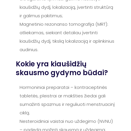
kiaušidžių dydį, lokalizaciją, įvertinti struktūrą
ir galimus pakitimus;
Magnetinio rezonanso tomografija (MRT):
atliekamas, siekiant detaliau įvertinti
kiaušidžių dydį, tikslią lokalizaciją ir aplinkinius
audinius.
Kokie yra kiaušidžių
skausmo gydymo būdai?
Hormoniniai preparatai – kontraceptinės
tabletės, pleistrai ar makšties žiedai gali
sumažinti spazmus ir reguliuoti menstruacinį
ciklą;
Nesteroidiniai vaistai nuo uždegimo (NVNU)
– padeda mažinti skausmą ir uždegimą;