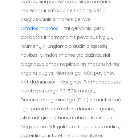
dažniausiai pasireiškia vaisingo amžiaus
moterims ir sutrikdo ne tik fizinę, bet ir
psichosocialinę moters gerovę;
Gimdos miomos
– tai gerybinis, gerai
apribotas ir hormonams pavaldus lygiųjų
raumenų ir jungiamojo audinio ląstelių
navikas. Gimdos mioma yra dažniausiai
diagnozuojamas nepiktybinis moterų lytinių
organų auglys. Miomos gali būti pavienės,
bet dažniausiai – dauginės. Premenopauzės
laikotarpiu serga 30-50% moterų;
Dubens uždegiminė liga (DUL) – tai infekcinė
liga, pažeidžianti moters dubens organus,
įskaitant gimdą, kiaušintakius ir kiaušides.
Negydoma DUL gali sukelti ilgalaikius audinių
pažeidimus ir turėti neigiamos įtakos