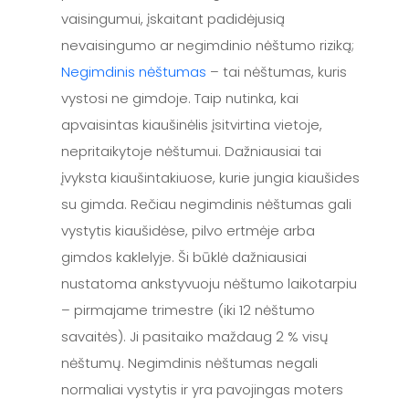
vaisingumui, įskaitant padidėjusią
nevaisingumo ar negimdinio nėštumo riziką;
Negimdinis nėštumas
– tai nėštumas, kuris
vystosi ne gimdoje. Taip nutinka, kai
apvaisintas kiaušinėlis įsitvirtina vietoje,
nepritaikytoje nėštumui. Dažniausiai tai
įvyksta kiaušintakiuose, kurie jungia kiaušides
su gimda. Rečiau negimdinis nėštumas gali
vystytis kiaušidėse, pilvo ertmėje arba
gimdos kaklelyje. Ši būklė dažniausiai
nustatoma ankstyvuoju nėštumo laikotarpiu
– pirmajame trimestre (iki 12 nėštumo
savaitės). Ji pasitaiko maždaug 2 % visų
nėštumų. Negimdinis nėštumas negali
normaliai vystytis ir yra pavojingas moters