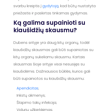
svarbu kreiptis į
gydytoją
, kad būtų nustatyta
priežastis ir paskirtas tinkamas gydymas.
Ką galima supainioti su
kiaušidžių skausmu?
Dubens srityje yra daug kitų organų, todėl
kiaušidžių skausmas gali būti supainiotas su
kitų organų sukeliamu skausmu. Kartais
skausmas šioje srityje visai nesusijęs su
kiaušidėmis. Dažniausios būklės, kurios gali
būti supainiotos su kiaušidžių skausmu:
Apendicitas
;
Inkstų akmenys;
Šlapimo takų infekcija;
Vidurių užkietėjimas;