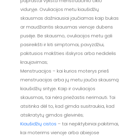
paprastai vyksta menstruacinio ciklo
viduryje. Ovuliacijos metu kiaušidžių
skausmas dažniausiai jaučiamas kaip bukas
ar maudžiantis skausmas vienoje dubens
pusėje. Be skausmo, ovuliacijos metu gali
pasireikšti ir kiti simptomai, pavyzdžiui,
pakitusios makšties išskyros arba nedidelis
kraujavimas;
Menstruacijos – kai kurios moterys prieš
menstruacijas arba jų metu jaučia skausmą
kiaušidžių srityje. Kaip ir ovuliacijos
skausmas, tai nėra priežastis nerimauti. Tai
atsitinka dėl to, kad gimda susitraukia, kad
atsikratytų gimdos gleivinės;
Kiaušidžių cistos
– tai nepiktybiniai pakitimai,
kai moterims vienoje arba abiejose