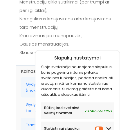
Menstruacijų ciklo sutrikimai (per trumpi ar
per ilgi ciklai);
Nereguliarus kraujavimas arba kraujavimas
tarp menstruacijų;
Kraujavimas po menopauzės;
Gausios menstruacijos;
Skausmas lytinių santykių metu.
Slapukų nustatymai
Šioje svetainėje naudojame slapukus,
Kainos
kurie pagerina ir Jums pritaiko
svetainės funkcijas, padeda analizuoti
srautą, rinkti lankomumo statistinius
Gydytojo akušerio-ginekologo
105 €
duomenis. Sutikimą galėsite bet kada
(mokslų daktaro) konsultacija
atšaukti, o slapukus ištrinti.
Gydytojo akušerio-ginekologo
90 €
Būtini, kad svetainė
konsultacija
VISADA AKTYVUS
veiktų tinkamai
Transvaginalinė moters dubens
65 €
Statistiniai slapukai