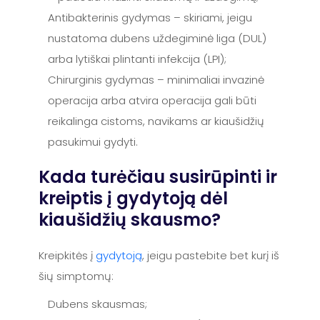
Antibakterinis gydymas – skiriami, jeigu
nustatoma dubens uždegiminė liga (DUL)
arba lytiškai plintanti infekcija (LPI);
Chirurginis gydymas – minimaliai invazinė
operacija arba atvira operacija gali būti
reikalinga cistoms, navikams ar kiaušidžių
pasukimui gydyti.
Kada turėčiau susirūpinti ir
kreiptis į gydytoją dėl
kiaušidžių skausmo?
Kreipkitės į
gydytoją
, jeigu pastebite bet kurį iš
šių simptomų:
Dubens skausmas;