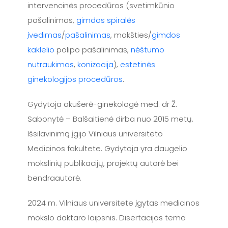
intervencinės procedūros (svetimkūnio
pašalinimas,
gimdos spiralės
įvedimas
/
pašalinimas
, makšties/
gimdos
kaklelio
polipo pašalinimas,
nėštumo
nutraukimas
,
konizacija
),
estetinės
ginekologijos procedūros
.
Gydytoja akušerė-ginekologė med. dr Ž.
Sabonytė – Balšaitienė dirba nuo 2015 metų.
Išsilavinimą įgijo Vilniaus universiteto
Medicinos fakultete. Gydytoja yra daugelio
mokslinių publikacijų, projektų autorė bei
bendraautorė.
2024 m. Vilniaus universitete įgytas medicinos
mokslo daktaro laipsnis. Disertacijos tema