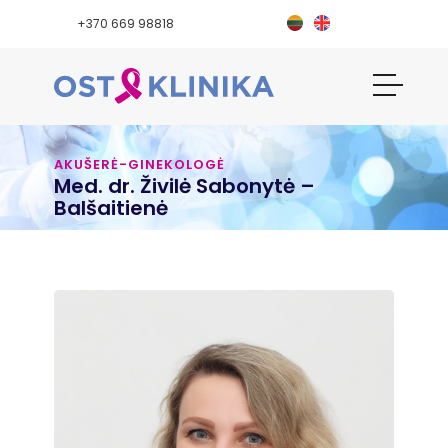
+370 669 98818
AKUŠERĖ-GINEKOLOGĖ
Med. dr. Živilė Sabonytė –
Balšaitienė