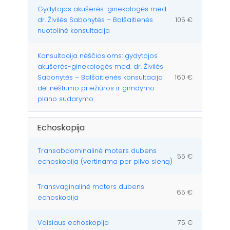
Gydytojos akušerės-ginekologės med.
dr. Živilės Sabonytės – Balšaitienės
105 €
nuotolinė konsultacija
Konsultacija nėščiosioms: gydytojos
akušerės-ginekologės med. dr. Živilės
Sabonytės – Balšaitienės konsultacija
160 €
dėl nėštumo priežiūros ir gimdymo
plano sudarymo
Echoskopija
Transabdominalinė moters dubens
55 €
echoskopija (vertinama per pilvo sieną)
Transvaginalinė moters dubens
65 €
echoskopija
Vaisiaus echoskopija
75 €