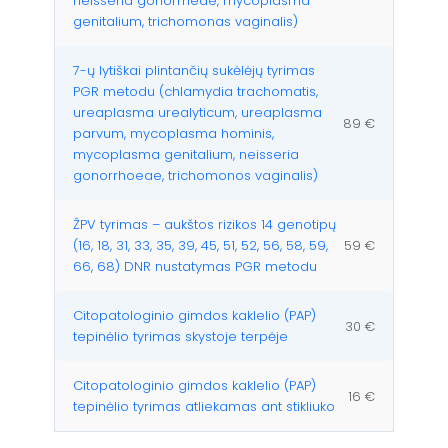
neisseria gonorrheae, mycoplasma
genitalium, trichomonas vaginalis)
7-ų lytiškai plintančių sukėlėjų tyrimas
PGR metodu (chlamydia trachomatis,
ureaplasma urealyticum, ureaplasma
89 €
parvum, mycoplasma hominis,
mycoplasma genitalium, neisseria
gonorrhoeae, trichomonos vaginalis)
ŽPV tyrimas – aukštos rizikos 14 genotipų
(16, 18, 31, 33, 35, 39, 45, 51, 52, 56, 58, 59,
59 €
66, 68) DNR nustatymas PGR metodu
Citopatologinio gimdos kaklelio (PAP)
30 €
tepinėlio tyrimas skystoje terpėje
Citopatologinio gimdos kaklelio (PAP)
16 €
tepinėlio tyrimas atliekamas ant stikliuko