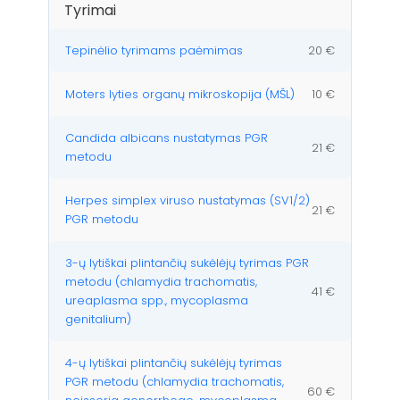
Tyrimai
Tepinėlio tyrimams paėmimas
20 €
Moters lyties organų mikroskopija (MŠL)
10 €
Candida albicans nustatymas PGR
21 €
metodu
Herpes simplex viruso nustatymas (SV1/2)
21 €
PGR metodu
3-ų lytiškai plintančių sukėlėjų tyrimas PGR
metodu (chlamydia trachomatis,
41 €
ureaplasma spp., mycoplasma
genitalium)
4-ų lytiškai plintančių sukėlėjų tyrimas
PGR metodu (chlamydia trachomatis,
60 €