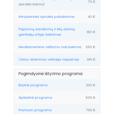
70 €
spiralės kainos)
Intrauterinės spiralės pašalinimas
40 €
Papilomų, kandilomų ir kitų darinių
180 €
genitalijų srityje šalinimas
Medikamentinis nėštumo nutraukimas
260 €
Cistos atvėrimas vietinėje nejautroje
145 €
Pogimdyvinė ištyrimo programa
Bazinė programa
320 €
Išplėstinė programa
500 €
Premium programa
700 €