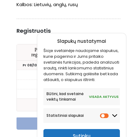
Kalbos:
Lietuvių, anglų, rusų
Registruotis
Slapukų nustatymai
Pažymėkite Jums tinkantį laiką ir
Šioje svetainėje naudojame slapukus,
registruokitės vizitui pas šį gydytoją
kurie pagerina ir Jums pritaiko
svetainės funkcijas, padeda analizuoti
Pr 08/10
An 08/11
Tr 08/12
Kt 08/13
Pn 08
srautą, rinkti lankomumo statistinius
duomenis. Sutikimą galėsite bet kada
13:15
16:00
atšaukti, o slapukus ištrinti.
16:30
Būtini, kad svetainė
17:00
VISADA AKTYVUS
veiktų tinkamai
Rodyti daugiau laikų
Statistiniai slapukai
Registruotis vizitui
Sutinku