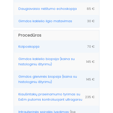
Daugiavaisio nėštumo echoskopija
85 €
Gimdos kaklelio ilgio matavimas
30 €
Procedūros
Kolposkopija
70 €
Gimdos kaklelio biopsija (kaina su
145 €
histologiniu ištyrimu)
Gimdos gleivinės biopsija (kaina su
145 €
histologiniu ištyrimu)
Kiaušintakių praeinamumo tyrimas su
235 €
ExEm putomis kontroliuojant ultragarsu
Intrauterinės spiralės įvedimas
(be