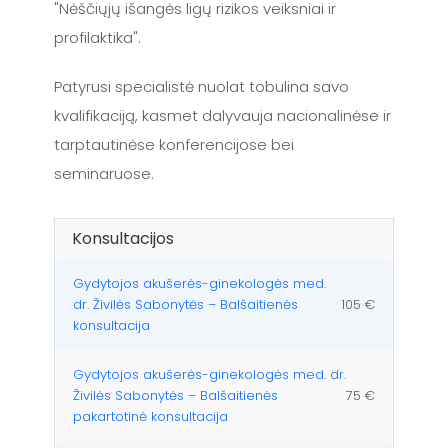
"Nėščiųjų išangės ligų rizikos veiksniai ir
profilaktika".
Patyrusi specialistė nuolat tobulina savo
kvalifikaciją, kasmet dalyvauja nacionalinėse ir
tarptautinėse konferencijose bei
seminaruose.
Konsultacijos
Gydytojos akušerės-ginekologės med.
dr. Živilės Sabonytės – Balšaitienės
105 €
konsultacija
Gydytojos akušerės-ginekologės med. dr.
Živilės Sabonytės – Balšaitienės
75 €
pakartotinė konsultacija