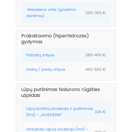
Maseterio sritis (griežimo
200-300 €
dantimis)
Prakaitavimo (hiperhidrozės)
gydymas
Pažastų srityse
280-400 €
Delnų / padų srityse
450-550 €
Lūpų putlinimas hialurono rūgšties
užpildais
Lūpų kontūrų korekcija ir putlinimas
320 €
(1ml) – „JUVEDERM”
Viršutinės lūpos korekcija (1ml) –