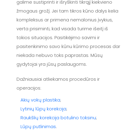
galime sustiprinti ir išryškinti tikrąjį kiekvieno
žmogaus grožį. Jei tam tikros kūno dalys kelia
kompleksus ar primena nemalonius įvykius,
verta prisiminti, kad visada turime išeitį iš
tokios situacijos. Pasitikėjimo savimi ir
pasitenkinimo savo kūnu kūrimo procesas dar
niekada nebuvo toks paprastas. Mūsų
gydytojai yra jūsų paslaugoms.
Dažniausiai atliekamos procedūros ir
operacijos:
Akių vokų plastika
;
Lytinių lūpų korekcija
;
Raukšlių korekcija botulino toksinu
;
Lūpų putlinimas
.