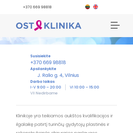
+370 669 98818
Plastinė chirurgija
Susisiekite
+370 669 98818
Apsilankykite
J. Ralio g. 4, Vilnius
Darbo laikas
I-V
9:00 – 20:00
VI
10:00 – 15:00
VII
Nedirbame
Klinikoje yra teikiamos aukštos kvalifikacijos ir
ilgalaikę patirtį turinčių gydytojų plastinės ir
rekonstrukcinės chirurgijos paslaugos.