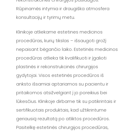
Rūpinamės intymia ir draugiška atmosfera
konsultacijų ir tyrimų metu.
Klinikoje atliekame estetines medicinos
procedūras, kurių tikslas – išsaugoti grožį
nepaisant bėgančio laiko. Estetinės medicinos
procedūras atlieka tik kvalifikuoti ir įgalioti
plastinės ir rekonstrukcinės chirurgijos
gydytojai. Visos estetinės procedūros iš
anksto išsamiai aptariamos su pacientu ir
pritaikomos atsižvelgiant į jo poreikius bei
lūkesčius. Klinikoje dirbame tik su patikrintais ir
sertifikuotais produktais, kad užtikrintume
geriausią rezultatą po atliktos procedūros.
Pasitelkę estetinės chirurgijos procedūras,