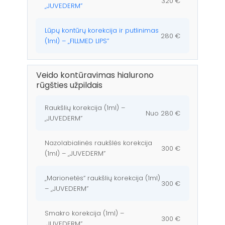
320 €
„JUVEDERM”
Lūpų kontūrų korekcija ir putlinimas
280 €
(1ml) – „FILLMED LIPS”
Veido kontūravimas hialurono
rūgšties užpildais
Raukšlių korekcija (1ml) –
Nuo 280 €
„JUVEDERM”
Nazolabialinės raukšlės korekcija
300 €
(1ml) – „JUVEDERM”
„Marionetės“ raukšlių korekcija (1ml)
300 €
– „JUVEDERM”
Smakro korekcija (1ml) –
300 €
„JUVEDERM”