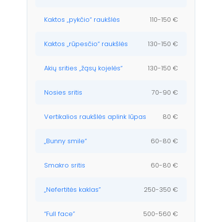
Kaktos „pykčio“ raukšlės
110-150 €
Kaktos „rūpesčio“ raukšlės
130-150 €
Akių srities „žąsų kojelės“
130-150 €
Nosies sritis
70-90 €
Vertikalios raukšlės aplink lūpas
80 €
„Bunny smile“
60-80 €
Smakro sritis
60-80 €
„Nefertitės kaklas”
250-350 €
“Full face”
500-560 €