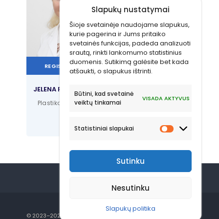
Slapukų nustatymai
Šioje svetainėje naudojame slapukus,
kurie pagerina ir Jums pritaiko
svetainės funkcijas, padeda analizuoti
srautą, rinkti lankomumo statistinius
duomenis. Sutikimą galėsite bet kada
REGISTRUOTIS
atšaukti, o slapukus ištrinti.
JELENA ROMANOVA
Būtini, kad svetainė
VISADA AKTYVUS
veiktų tinkamai
Plastikos chirurgė
Statistiniai slapukai
Sutinku
Nesutinku
Slapukų politika
© 2023–2026 OST Klinika. Visos teisės
Sprendimas: