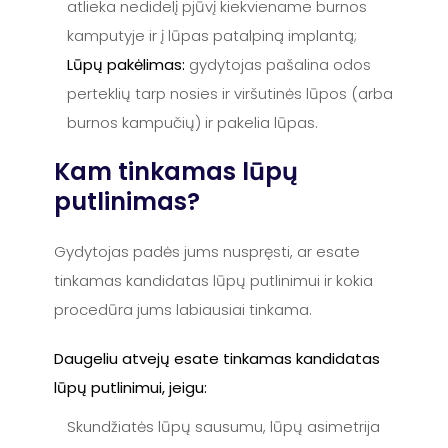
atlieka nedidelį pjūvį kiekviename burnos
kamputyje ir į lūpas patalpiną implantą;
Lūpų pakėlimas:
gydytojas pašalina odos
perteklių tarp nosies ir viršutinės lūpos (arba
burnos kampučių) ir pakelia lūpas.
Kam tinkamas lūpų
putlinimas?
Gydytojas padės jums nuspręsti, ar esate
tinkamas kandidatas lūpų putlinimui ir kokia
procedūra jums labiausiai tinkama.
Daugeliu atvejų esate tinkamas kandidatas
lūpų putlinimui, jeigu:
Skundžiatės lūpų sausumu, lūpų asimetrija