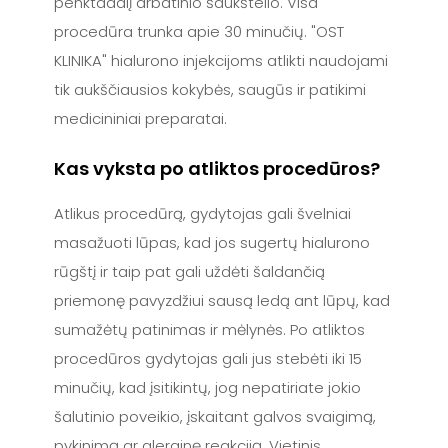
penktadalį arbatinio šaukštelio. Visa
procedūra trunka apie 30 minučių. "OST
KLINIKA" hialurono injekcijoms atlikti naudojami
tik aukščiausios kokybės, saugūs ir patikimi
medicininiai preparatai.
Kas vyksta po atliktos procedūros?
Atlikus procedūrą, gydytojas gali švelniai
masažuoti lūpas, kad jos sugertų hialurono
rūgštį ir taip pat gali uždėti šaldančią
priemonę pavyzdžiui sausą ledą ant lūpų, kad
sumažėtų patinimas ir mėlynės. Po atliktos
procedūros gydytojas gali jus stebėti iki 15
minučių, kad įsitikintų, jog nepatiriate jokio
šalutinio poveikio, įskaitant galvos svaigimą,
pykinimą ar alerginę reakciją. Vietinis