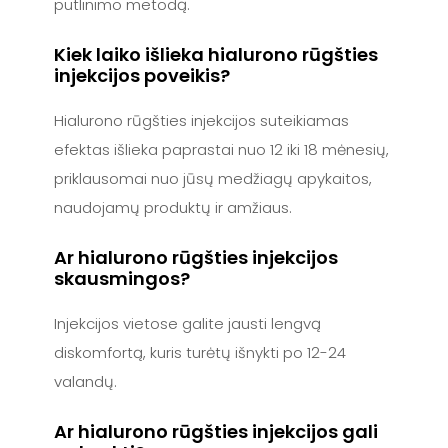
putlinimo metodą.
Kiek laiko išlieka hialurono rūgšties
injekcijos poveikis?
Hialurono rūgšties injekcijos suteikiamas
efektas išlieka paprastai nuo 12 iki 18 mėnesių,
priklausomai nuo jūsų medžiagų apykaitos,
naudojamų produktų ir amžiaus.
Ar hialurono rūgšties injekcijos
skausmingos?
Injekcijos vietose galite jausti lengvą
diskomfortą, kuris turėtų išnykti po 12-24
valandų.
Ar hialurono rūgšties injekcijos gali