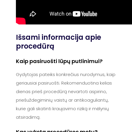
Išsami informacija apie
procedūrą
Kaip pasiruošti lūpų putlinimui?
Gydytojas pateiks konkrečius nurodymus, kaip
geriausiai pasiruošti. Rekomenduotina kelias
dienas prieš procedūrą nevartoti aspirino,
priešuždegiminių vaistų ar antikoaguliantų,
kurie gali skatinti kraujavimo riziką ir mėlynių
atsiradimą.
Kas vyksta procedūros metu?