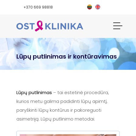
+370 669 98818
Lūpų putlinimas ir kontūravimas
Lūpų putlinimas
– tai estetinė procedūra,
kurios metu galima padidinti lūpų apimtį,
paryškinti lūpų kontūrus ir pakoreguoti
asimetriją. Lūpų putlinimo metodai: