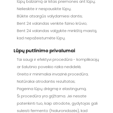
lūpų balzamą ar kitas priemones ant lūpų;
Nelieskite ir nespauskite lūpų;
Būkite atsargūs valydamiesi dantis;
Bent 24 valandas venkite fizinio krūvio;
Bent 24 valandas valgykite minkštą maistą,
kad nepažeistumėte lūpų.
Lūpų putlinimo privalumai
Tai saugi ir efektyvi procedūra - komplikacijų
ar šalutinio poveikio rizika nedidelė;
Greita ir minimaliai invazinė procedūra;
Natūraliai atrodantis rezultatas;
Pagerina lūpų drėgmę ir elastingumą;
Ši procedūra yra grįžtama. Jei nesate
patenkinti tuo, kaip atrodote, gydytojas gali
suleisti fermento (hialuronidazės), kad