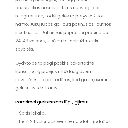
anestetikas nesukels Jums nuovargio ar
mieguistumo, todėl galėsite patys važiuoti
namo. Jūsų lūpos gali būti patinusios, jautrios
ir sutinusios. Patinimas paprastai praeina po
24-48 valandų, tačiau tai gali užtrukti iki
savaitės.
Gydytojas taipogi paskirs pakartotinę
konsultaciją praėjus maždaug dviem
savaitėms po procedūros, kad galėtų įvertinti
galutinius rezultatus.
Patarimai greitesniam lūpų gijimui:
Šaltis lokaliai;
Bent 24 valandas venkite naudoti lūpdažius,