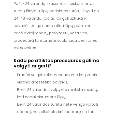
Po 12-24 valandų skausmas ir diskomfortas
turėtų išnykti. Lūpų patinimas turėtų išnykti po
24-48 valandų, tačiau tai gali užtrukti iki
savaitės. Jeigu norite atlikti lūpų putlinimą
prieš didelį renginį, pavyzdžiui, vestuves,
procedūrą turėtumėte suplanuoti bent prieš
dvi savaites.
Kada po atliktos procedūros galima
valgyti ar gerti?
Pradėti valgyti rekomenduojama kai praeis
vietinio anestetiko poveikis;
Bent 24 valandas valgykite minkšta maistą,
kad nepažeistumėte lūpų;
Bent 24 valandas turėtumėte vengti vartoti
alkoholį, nes alkoholis tirština kraują, o tai