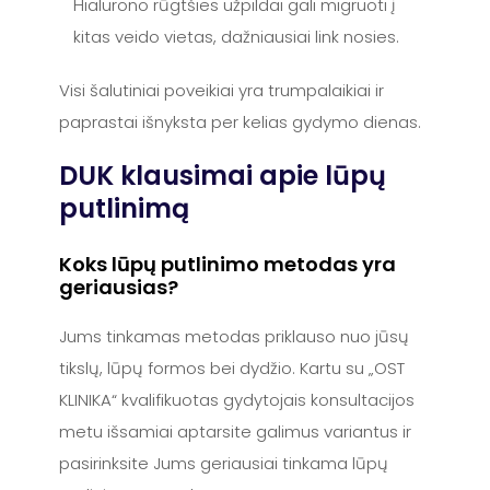
Hialurono rūgtšies užpildai gali migruoti į
kitas veido vietas, dažniausiai link nosies.
Visi šalutiniai poveikiai yra trumpalaikiai ir
paprastai išnyksta per kelias gydymo dienas.
DUK klausimai apie lūpų
putlinimą
Koks lūpų putlinimo metodas yra
geriausias?
Jums tinkamas metodas priklauso nuo jūsų
tikslų, lūpų formos bei dydžio. Kartu su „OST
KLINIKA“ kvalifikuotas gydytojais konsultacijos
metu išsamiai aptarsite galimus variantus ir
pasirinksite Jums geriausiai tinkama lūpų