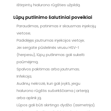
ištirpintų hialurono rūgšties užpildą.
Lūpų putlinimo šalutiniai poveikiai
Paraudimas, patinimas ir skausmas injekcijų
vietose;
Padidėjęs jautrumas injekcijos vietoje;
Jei sergate pūslelinės virusu HSV-1
(herpesu), lūpų putlinimas gali sukelti
paūmėjimą;
Spalvos pakitimas arba jautrumas;
Infekcija;
Audinių nekrozė, kuri gali įvykti, jeigu
hialurono rūgštis sušvirkščiama į arteriją
arba aplink ją;
Lūpos gali būti skirtingo dydžio (asimetrija);