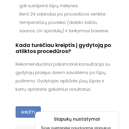
gali sustiprinti lūpų mėlynes;
Bent 24 valandas po procedūros venkite
temperatūrų poveikio (didelio šalčio,
saunos, UV spindulių) ir lankymosi baseine.
Kada turėčiau kreiptis į gydytoją po
atliktos procedūros?
Rekomenduotina pakartotinė konsultacija su
gydytoju praėjus dviem savaitėms po lūpų
putlinimo. Gydytojas apžiūrės jūsų lūpas ir
kartu aptarsite galutinius rezultatus.
GRĮŽTI
Slapukų nustatymai
Šioje svetainėje naudojame slapukus,