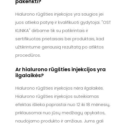
pakenkti?
Hialurono rūgšties injekcijos yra saugios jei
juos atlieka patyrę ir kvalifikuoti gydytojai. "OST
KLINIKA" dirbame tik su patikrintais ir
sertifikuotas prietaisais bei produktais, kad
užtikrintume geriausią rezultatą po atliktos
procedūros.
Ar hialurono rūgšties injekcijos yra
ilgalaikės?
Hialurono rūgšties injekcijos nėra ilgalaikės.
Hialurono rūgšties injekcijos suteikiamas
efektas išlieka paprastai nuo 12 iki 18 mėnesių,
priklausomai nuo jūsų medžiagų apykaitos,
naudojamo produkto ir amžiaus. Jums gali