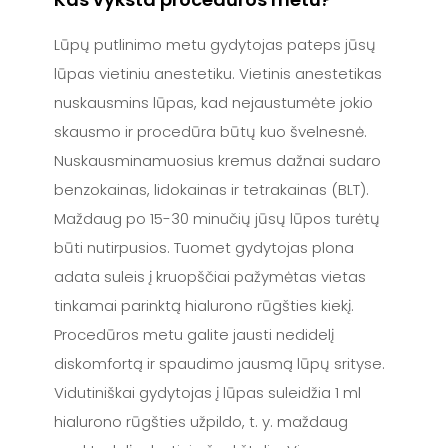
Lūpų putlinimo metu gydytojas pateps jūsų
lūpas vietiniu anestetiku. Vietinis anestetikas
nuskausmins lūpas, kad nejaustumėte jokio
skausmo ir procedūra būtų kuo švelnesnė.
Nuskausminamuosius kremus dažnai sudaro
benzokainas, lidokainas ir tetrakainas (BLT).
Maždaug po 15-30 minučių jūsų lūpos turėtų
būti nutirpusios. Tuomet gydytojas plona
adata suleis į kruopščiai pažymėtas vietas
tinkamai parinktą hialurono rūgšties kiekį.
Procedūros metu galite jausti nedidelį
diskomfortą ir spaudimo jausmą lūpų srityse.
Vidutiniškai gydytojas į lūpas suleidžia 1 ml
hialurono rūgšties užpildo, t. y. maždaug