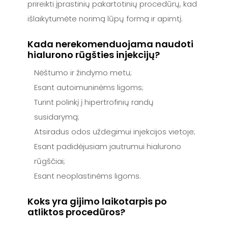
prireikti įprastinių pakartotinių procedūrų, kad
išlaikytumėte norimą lūpų formą ir apimtį.
Kada nerekomenduojama naudoti
hialurono rūgšties injekcijų?
Nėštumo ir žindymo metu;
Esant autoimuninėms ligoms;
Turint polinkį į hipertrofinių randų
susidarymą;
Atsiradus odos uždegimui injekcijos vietoje;
Esant padidėjusiam jautrumui hialurono
rūgščiai;
Esant neoplastinėms ligoms.
Koks yra gijimo laikotarpis po
atliktos procedūros?