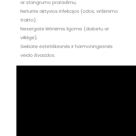
ar stangrumo praradimu;
Neturite aktyvios infekcijos (odos, virškinimo
trakto);
Nesergate lėtinėmis ligomis (diabetu ar
vilklige);
Siekiate estetiškesnės ir harmoningesnės
veido išvaizdos.