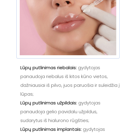
Lūpų putlinimas riebalais:
gydytojas
panaudoja riebalus iš kitos kūno vietos,
dažniausiai iš pilvo, juos paruošia ir suleidžia į
lūpas;
Lūpų putlinimas užpildais:
gydytojas
panaudoja gelio pavidalu užpildus,
sudarytus iš hialurono rūgšties;
Lūpų putlinimas implantais:
gydytojas