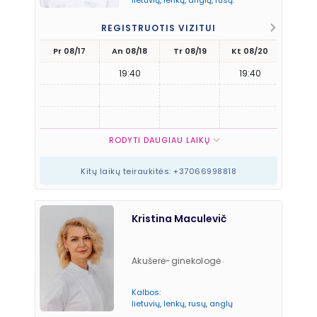
lietuvių, lenkų, anglų, rusų.
REGISTRUOTIS VIZITUI
Pr 08/17
An 08/18
Tr 08/19
Kt 08/20
Pn 08
19:40
19:40
18:2
18:4
19:0
RODYTI DAUGIAU LAIKŲ
Kitų laikų teiraukitės: +37066998818
Kristina Maculevič
Akušerė-ginekologė
Kalbos:
lietuvių, lenkų, rusų, anglų