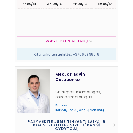
Pr 09/14
An 09/15
Tr 09/16
Kt 09/17
Pn 09
RODYTI DAUGIAU LAIKŲ
Kitų laikų teiraukitės: +37066998818
Med. dr. Edvin
Ostapenko
Chirurgas, mamologas,
onkodermatologas
Kalbos:
lietuvių, lenkų, anglų, vokiečių,
rusų.
PAŽYMĖKITE JUMS TINKANTĮ LAIKĄ IR
REGISTRUOKITĖS VIZITUI PAS ŠĮ
GYDYTOJĄ