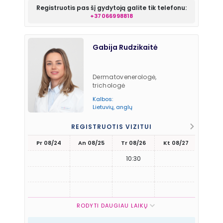
Registruotis pas šį gydytoją galite tik telefonu:
+37066998818
Gabija Rudzikaitė
Dermatovenerologė,
trichologė
Kalbos:
Lietuvių, anglų
REGISTRUOTIS VIZITUI
Pr 08/24
An 08/25
Tr 08/26
Kt 08/27
Pn 08
10:30
RODYTI DAUGIAU LAIKŲ