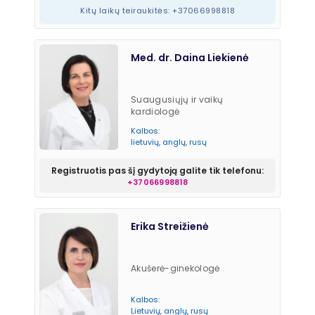
Kitų laikų teiraukitės: +37066998818
Med. dr. Daina Liekienė
Suaugusiųjų ir vaikų
kardiologė
Kalbos:
lietuvių, anglų, rusų
Registruotis pas šį gydytoją galite tik telefonu:
+37066998818
Erika Streižienė
Akušerė-ginekologė
Kalbos:
Lietuvių, anglų, rusų