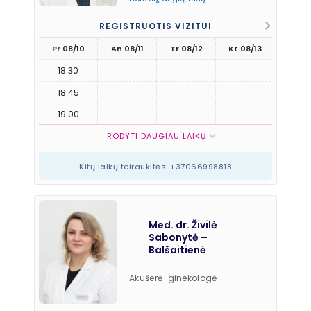
REGISTRUOTIS VIZITUI
Pr 08/10
An 08/11
Tr 08/12
Kt 08/13
Pn 08
18:30
18:45
19:00
RODYTI DAUGIAU LAIKŲ
Kitų laikų teiraukitės: +37066998818
Med. dr. Živilė
Sabonytė –
Balšaitienė
Akušerė-ginekologė
Kalbos: