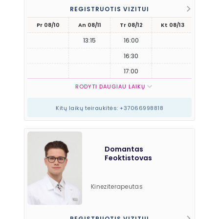
Lietuvių, anglų, rusų
REGISTRUOTIS VIZITUI
Pr 08/10
An 08/11
Tr 08/12
Kt 08/13
Pn 08
13:15
16:00
16:30
17:00
RODYTI DAUGIAU LAIKŲ
Kitų laikų teiraukitės: +37066998818
Domantas
Feoktistovas
Kineziterapeutas
Kalbos:
Lietuvių, anglų, rusų
REGISTRUOTIS VIZITUI