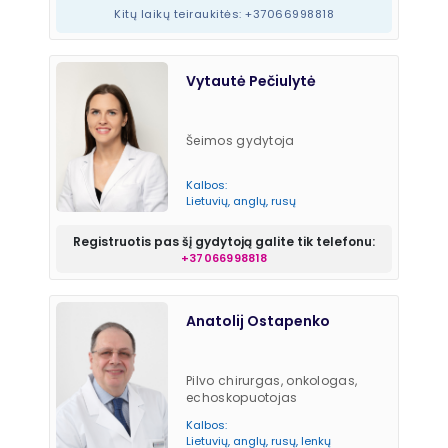
Kitų laikų teiraukitės: +37066998818
Vytautė Pečiulytė
Šeimos gydytoja
Kalbos:
Lietuvių, anglų, rusų
Registruotis pas šį gydytoją galite tik telefonu:
+37066998818
Anatolij Ostapenko
Pilvo chirurgas, onkologas,
echoskopuotojas
Kalbos:
Lietuvių, anglų, rusų, lenkų