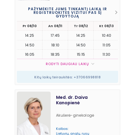
PAŽYMĖKITE JUMS TINKANTĮ LAIKĄ IR
REGISTRUOKITĖS VIZITUI PAS ŠĮ
GYDYTOJĄ
Pr 08/10
An 08/11
Tr 08/12
Kt 08/13
Pn 08
14:25
17:45
14:25
10:40
10:4
14:50
18:10
14:50
11:05
11:0
16:05
18:35
15:15
11:30
11:3
RODYTI DAUGIAU LAIKŲ
Kitų laikų teiraukitės: +37066998818
Med. dr. Daiva
Kanopienė
Akušerė-ginekologė
Kalbos:
Lietuvių, anglų, rusų