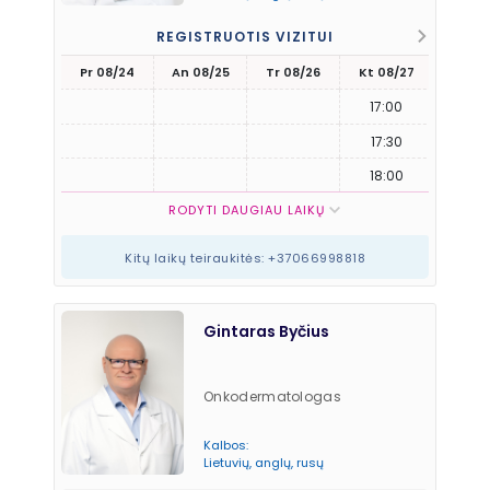
REGISTRUOTIS VIZITUI
Pr 08/24
An 08/25
Tr 08/26
Kt 08/27
Pn 08
17:00
17:30
18:00
RODYTI DAUGIAU LAIKŲ
Kitų laikų teiraukitės: +37066998818
Gintaras Byčius
Onkodermatologas
Kalbos:
Lietuvių, anglų, rusų