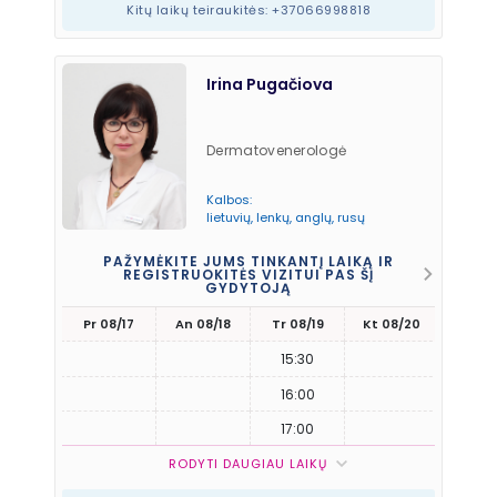
Kitų laikų teiraukitės: +37066998818
Irina Pugačiova
Dermatovenerologė
Kalbos:
lietuvių, lenkų, anglų, rusų
PAŽYMĖKITE JUMS TINKANTĮ LAIKĄ IR
REGISTRUOKITĖS VIZITUI PAS ŠĮ
GYDYTOJĄ
Pr 08/17
An 08/18
Tr 08/19
Kt 08/20
Pn 08
15:30
16:00
17:00
RODYTI DAUGIAU LAIKŲ