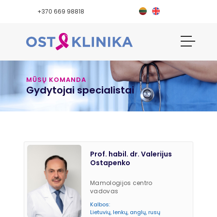
+370 669 98818
MŪSŲ KOMANDA
Gydytojai specialistai
Prof. habil. dr. Valerijus
Ostapenko
Mamologijos centro
vadovas
Kalbos:
Lietuvių, lenkų, anglų, rusų