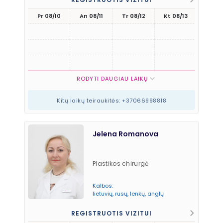
Pr 08/10
An 08/11
Tr 08/12
Kt 08/13
Pn 08
15:3
16:0
16:3
RODYTI DAUGIAU LAIKŲ
Kitų laikų teiraukitės: +37066998818
Jelena Romanova
Plastikos chirurgė
Kalbos:
lietuvių, rusų, lenkų, anglų
REGISTRUOTIS VIZITUI