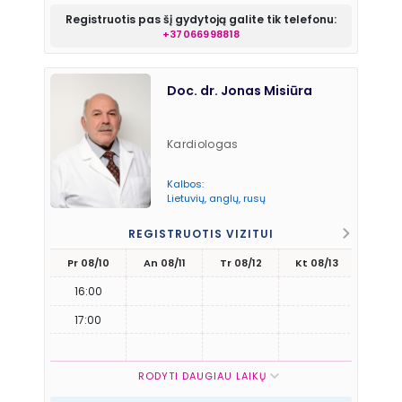
Registruotis pas šį gydytoją galite tik telefonu:
+37066998818
Doc. dr. Jonas Misiūra
Kardiologas
Kalbos:
Lietuvių, anglų, rusų
REGISTRUOTIS VIZITUI
Pr 08/10
An 08/11
Tr 08/12
Kt 08/13
Pn 08
16:00
17:00
RODYTI DAUGIAU LAIKŲ