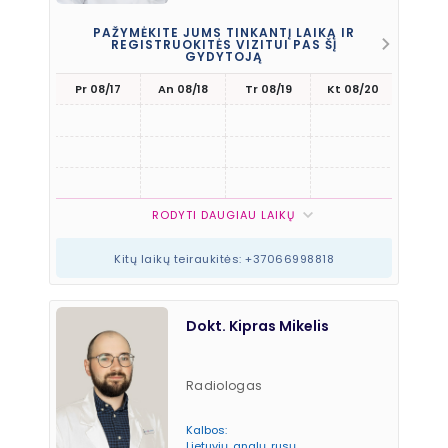
PAŽYMĖKITE JUMS TINKANTĮ LAIKĄ IR
REGISTRUOKITĖS VIZITUI PAS ŠĮ
GYDYTOJĄ
Pr 08/17
An 08/18
Tr 08/19
Kt 08/20
Pn 08
RODYTI DAUGIAU LAIKŲ
Kitų laikų teiraukitės: +37066998818
Dokt. Kipras Mikelis
Radiologas
Kalbos:
Lietuvių, anglų, rusų