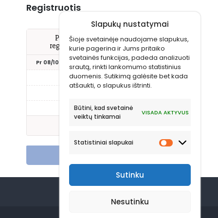
Registruotis
Slapukų nustatymai
Pažymėkite Jums tinkantį laiką ir
Šioje svetainėje naudojame slapukus,
registruokitės vizitui pas šį gydytoją
kurie pagerina ir Jums pritaiko
svetainės funkcijas, padeda analizuoti
Pr 08/10
An 08/11
Tr 08/12
Kt 08/13
Pn 08
srautą, rinkti lankomumo statistinius
duomenis. Sutikimą galėsite bet kada
16:30
atšaukti, o slapukus ištrinti.
17:00
Būtini, kad svetainė
17:30
VISADA AKTYVUS
veiktų tinkamai
Rodyti daugiau laikų
Statistiniai slapukai
Registruotis vizitui
Sutinku
Nesutinku