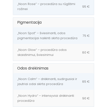
„Noon Rose“ – procedūra su rūgštimi
95 €
rožinei
Pigmentacija
„Noon Spot“ – šviesinanti, odos
75 €
pigmentacijai naikinti skirta procedūra
„Noon Glow“ – procedūra odos
80 €
skaistinimui, šviesinimui
Odos drėkinimas
„Noon Calm“ – drėkinanti, sudirgusiai ir
85 €
jautriai odai skirta procedūra
„Noon Hydro“ – intensyviai drėkinanti
90 €
procedūra