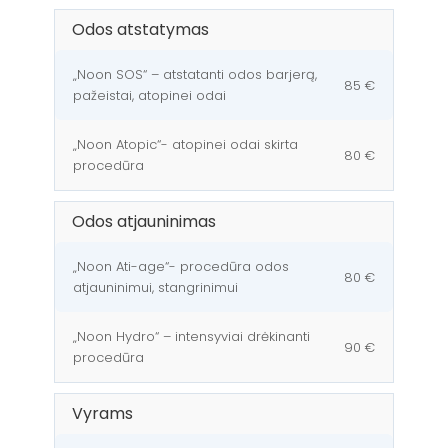
Odos atstatymas
„Noon SOS“ – atstatanti odos barjerą,
85 €
pažeistai, atopinei odai
„Noon Atopic“- atopinei odai skirta
80 €
procedūra
Odos atjauninimas
„Noon Ati-age“- procedūra odos
80 €
atjauninimui, stangrinimui
„Noon Hydro“ – intensyviai drėkinanti
90 €
procedūra
Vyrams