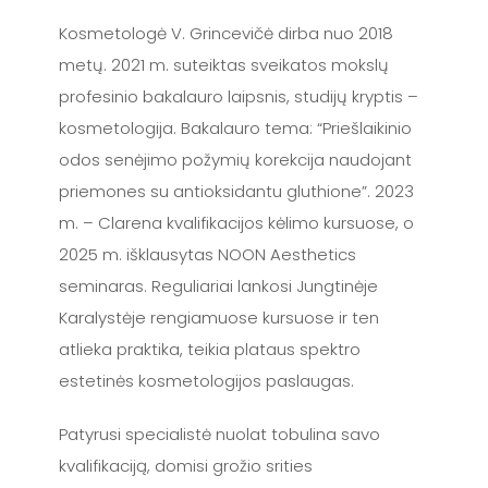
Kosmetologė V. Grincevičė dirba nuo 2018
metų. 2021 m. suteiktas sveikatos mokslų
profesinio bakalauro laipsnis, studijų kryptis –
kosmetologija. Bakalauro tema: “Priešlaikinio
odos senėjimo požymių korekcija naudojant
priemones su antioksidantu gluthione”. 2023
m. – Clarena kvalifikacijos kėlimo kursuose, o
2025 m. išklausytas NOON Aesthetics
seminaras. Reguliariai lankosi Jungtinėje
Karalystėje rengiamuose kursuose ir ten
atlieka praktika, teikia plataus spektro
estetinės kosmetologijos paslaugas.
Patyrusi specialistė nuolat tobulina savo
kvalifikaciją, domisi grožio srities