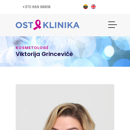
+370 669 98818
KOSMETOLOGĖ
Viktorija Grincevičė