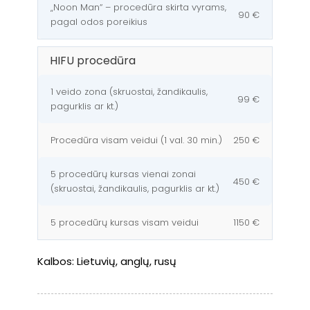
„Noon Man“ – procedūra skirta vyrams,
90 €
pagal odos poreikius
HIFU procedūra
1 veido zona (skruostai, žandikaulis,
99 €
pagurklis ar kt.)
Procedūra visam veidui (1 val. 30 min.)
250 €
5 procedūrų kursas vienai zonai
450 €
(skruostai, žandikaulis, pagurklis ar kt.)
5 procedūrų kursas visam veidui
1150 €
Kalbos:
Lietuvių, anglų, rusų