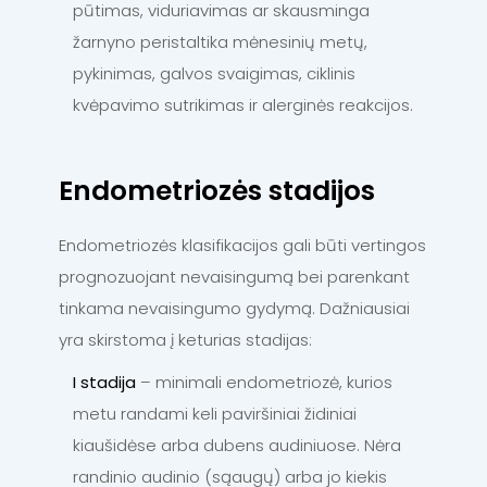
pūtimas, viduriavimas ar skausminga
žarnyno peristaltika mėnesinių metų,
pykinimas, galvos svaigimas, ciklinis
kvėpavimo sutrikimas ir alerginės reakcijos.
Endometriozės stadijos
Endometriozės klasifikacijos gali būti vertingos
prognozuojant nevaisingumą bei parenkant
tinkama nevaisingumo gydymą. Dažniausiai
yra skirstoma į keturias stadijas:
I stadija
– minimali endometriozė, kurios
metu randami keli paviršiniai židiniai
kiaušidėse arba dubens audiniuose. Nėra
randinio audinio (sąaugų) arba jo kiekis