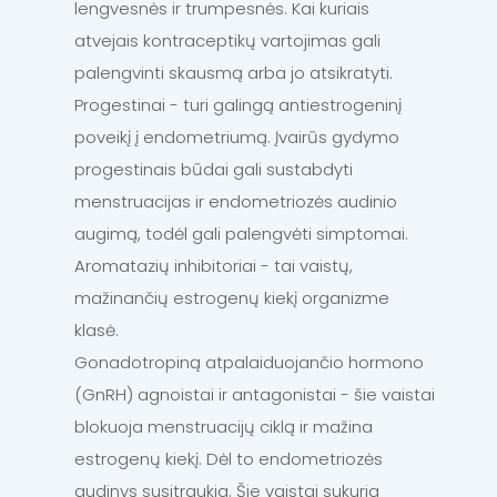
lengvesnės ir trumpesnės. Kai kuriais
atvejais kontraceptikų vartojimas gali
palengvinti skausmą arba jo atsikratyti.
Progestinai - turi galingą antiestrogeninį
poveikį į endometriumą. Įvairūs gydymo
progestinais būdai gali sustabdyti
menstruacijas ir endometriozės audinio
augimą, todėl gali palengvėti simptomai.
Aromatazių inhibitoriai - tai vaistų,
mažinančių estrogenų kiekį organizme
klasė.
Gonadotropiną atpalaiduojančio hormono
(GnRH) agnoistai ir antagonistai - šie vaistai
blokuoja menstruacijų ciklą ir mažina
estrogenų kiekį. Dėl to endometriozės
audinys susitraukia. Šie vaistai sukuria