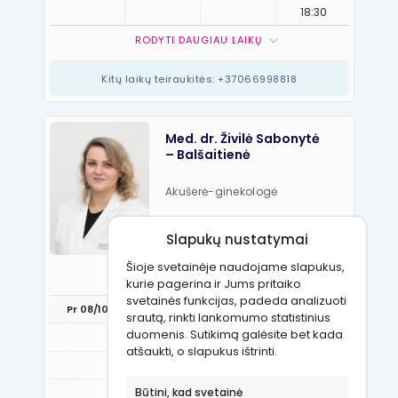
18:30
RODYTI DAUGIAU LAIKŲ
Kitų laikų teiraukitės: +37066998818
Med. dr. Živilė Sabonytė
– Balšaitienė
Akušerė-ginekologė
Kalbos:
Slapukų nustatymai
Lietuvių, anglų, rusų
Šioje svetainėje naudojame slapukus,
REGISTRUOTIS VIZITUI
kurie pagerina ir Jums pritaiko
svetainės funkcijas, padeda analizuoti
Pr 08/10
An 08/11
Tr 08/12
Kt 08/13
Pn 08
srautą, rinkti lankomumo statistinius
duomenis. Sutikimą galėsite bet kada
11:45
16:00
atšaukti, o slapukus ištrinti.
12:45
16:30
Būtini, kad svetainė
13:15
17:00