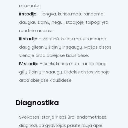
minimalus.
II stadija
– lengva, kurios metu randama
daugiau židinių negu I stadijoje, taipogi yra
randinio audinio.
III stadija
– vidutinė, kurios metu randama
daug gilesnių židinių ir sąaugų. Mažos cistos
vienoje arba abiejose kiaušidėse.
IV stadija
– sunki, kurios metu randa daug
gilių židinių ir sąaugų. Didelės cistos vienoje
arba abiejose kiaušidėse.
Diagnostika
Sveikatos istorija ir apžiūra: endometriozei
diagnozuoti gydytojas pasiteirauja apie