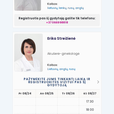
Kalbos:
lietuvių, lenkų, rusų, anglų
Registruotis pas šį gydytoją galite tik telefonu:
+37066998818
Erika Streižienė
Akušerė-ginekologė
Kalbos:
Lietuvių, anglų, rusų
PAŽYMĖKITE JUMS TINKANTĮ LAIKĄ IR
REGISTRUOKITĖS VIZITUI PAS ŠĮ
GYDYTOJĄ
Pr 08/24
An 08/25
Tr 08/26
Kt 08/27
Pn 08
17:30
18:00