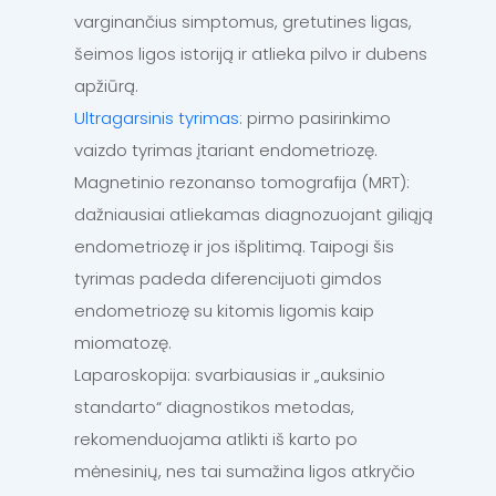
varginančius simptomus, gretutines ligas,
šeimos ligos istoriją ir atlieka pilvo ir dubens
apžiūrą.
Ultragarsinis tyrimas
: pirmo pasirinkimo
vaizdo tyrimas įtariant endometriozę.
Magnetinio rezonanso tomografija (MRT):
dažniausiai atliekamas diagnozuojant giliąją
endometriozę ir jos išplitimą. Taipogi šis
tyrimas padeda diferencijuoti gimdos
endometriozę su kitomis ligomis kaip
miomatozę.
Laparoskopija: svarbiausias ir „auksinio
standarto“ diagnostikos metodas,
rekomenduojama atlikti iš karto po
mėnesinių, nes tai sumažina ligos atkryčio