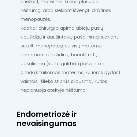
priežastį moterims, kurios planuoja
nėštumą, arba siekiant išvengti dirbtinės
menopauzės.
Radikali chirurgija apima abiejų pusių
kiaušidžių ir kiaušintakių pašalinimą, siekiant
sukelti menopauzę, su visų matomų
endometriozės židinių bei infiltratų
pašalinimu (kartu gali būti pašalinta ir
gimda); taikomas moterims, kurioms gydant
vaistais, išlieka stiprūs skausmai, kurios
neplanuoja ateityje nėštumo.
Endometriozė ir
nevaisingumas