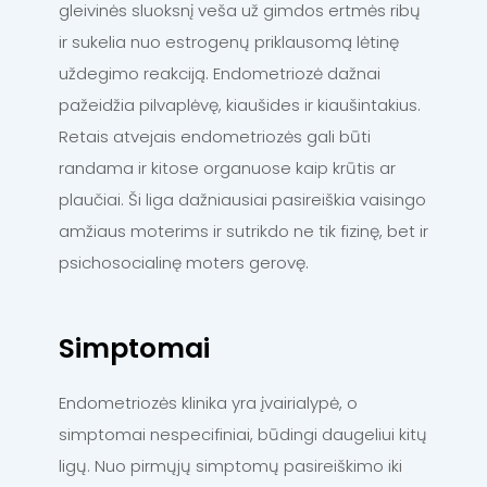
gleivinės sluoksnį veša už gimdos ertmės ribų
ir sukelia nuo estrogenų priklausomą lėtinę
uždegimo reakciją. Endometriozė dažnai
pažeidžia pilvaplėvę, kiaušides ir kiaušintakius.
Retais atvejais endometriozės gali būti
randama ir kitose organuose kaip krūtis ar
plaučiai. Ši liga dažniausiai pasireiškia vaisingo
amžiaus moterims ir sutrikdo ne tik fizinę, bet ir
psichosocialinę moters gerovę.
Simptomai
Endometriozės klinika yra įvairialypė, o
simptomai nespecifiniai, būdingi daugeliui kitų
ligų. Nuo pirmųjų simptomų pasireiškimo iki