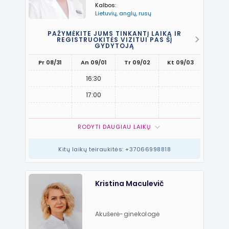
Kalbos:
Lietuvių, anglų, rusų
PAŽYMĖKITE JUMS TINKANTĮ LAIKĄ IR
REGISTRUOKITĖS VIZITUI PAS ŠĮ
GYDYTOJĄ
Pr 08/31
An 09/01
Tr 09/02
Kt 09/03
Pn 09
16:30
17:00
RODYTI DAUGIAU LAIKŲ
Kitų laikų teiraukitės: +37066998818
Kristina Maculevič
Akušerė-ginekologė