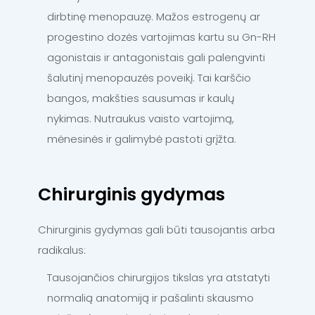
dirbtinę menopauzę. Mažos estrogenų ar
progestino dozės vartojimas kartu su Gn-RH
agonistais ir antagonistais gali palengvinti
šalutinį menopauzės poveikį. Tai karščio
bangos, makšties sausumas ir kaulų
nykimas. Nutraukus vaisto vartojimą,
mėnesinės ir galimybė pastoti grįžta.
Chirurginis gydymas
Chirurginis gydymas gali būti tausojantis arba
radikalus:
Tausojančios chirurgijos tikslas yra atstatyti
normalią anatomiją ir pašalinti skausmo