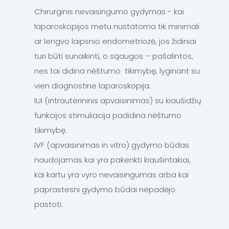
Chirurginis nevaisingumo gydymas - kai
laparoskopijos metu nustatoma tik minimali
ar lengvo laipsnio endometriozė, jos židiniai
turi būti sunaikinti, o sąaugos – pašalintos,
nes tai didina nėštumo tikimybę, lyginant su
vien diagnostine laparoskopija.
IUI (intrauterininis apvaisinimas) su kiaušidžių
funkcijos stimuliacija padidina nėštumo
tikimybę.
IVF (apvaisinimas in vitro) gydymo būdas
naudojamas kai yra pakenkti kiaušintakiai,
kai kartu yra vyro nevaisingumas arba kai
paprastesni gydymo būdai nepadėjo
pastoti.