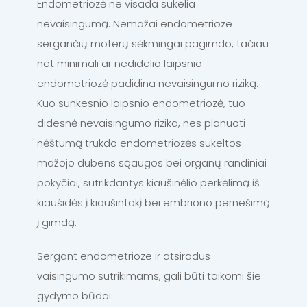
Endometriozė ne visada sukelia
nevaisingumą. Nemažai endometrioze
sergančių moterų sėkmingai pagimdo, tačiau
net minimali ar nedidelio laipsnio
endometriozė padidina nevaisingumo riziką.
Kuo sunkesnio laipsnio endometriozė, tuo
didesnė nevaisingumo rizika, nes planuoti
nėštumą trukdo endometriozės sukeltos
mažojo dubens sąaugos bei organų randiniai
pokyčiai, sutrikdantys kiaušinėlio perkėlimą iš
kiaušidės į kiaušintakį bei embriono pernešimą
į gimdą.
Sergant endometrioze ir atsiradus
vaisingumo sutrikimams, gali būti taikomi šie
gydymo būdai: