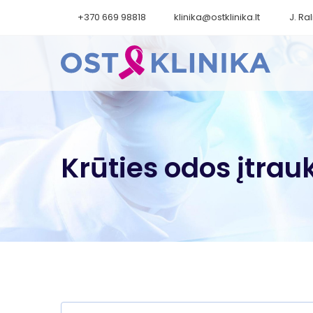
+370 669 98818
klinika@ostklinika.lt
J. Ral
Krūties odos įtra