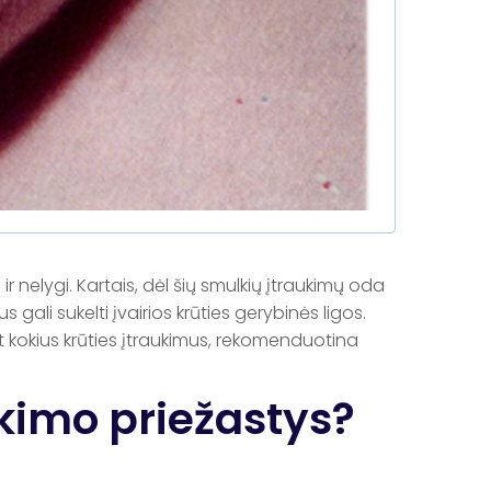
r nelygi. Kartais, dėl šių smulkių įtraukimų oda
s gali sukelti įvairios krūties gerybinės ligos.
et kokius krūties įtraukimus, rekomenduotina
ukimo priežastys?