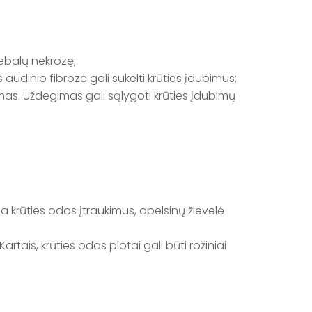
iebalų nekrozę;
 audinio fibrozė gali sukelti krūties įdubimus;
gimas. Uždegimas gali sąlygoti krūties įdubimų
a krūties odos įtraukimus, apelsinų žievelė
rtais, krūties odos plotai gali būti rožiniai