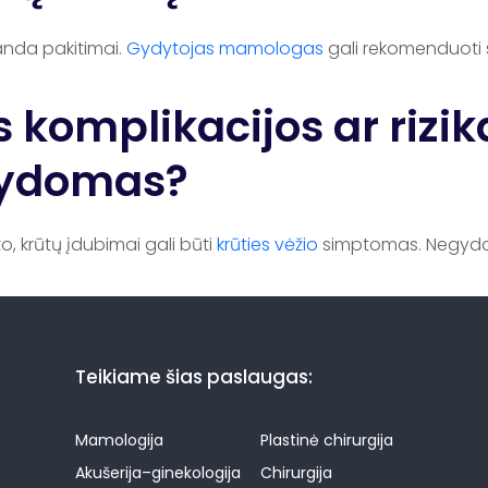
anda pakitimai.
Gydytojas mamologas
gali rekomenduoti 
 komplikacijos ar rizik
gydomas?
, krūtų įdubimai gali būti
krūties vėžio
simptomas. Negydant k
Teikiame šias paslaugas:
Mamologija
Plastinė chirurgija
Akušerija–ginekologija
Chirurgija