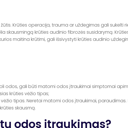
 žūtis. Krūties operacija, trauma ar uždegimas gali sukelti r
kelia skausmingą krūties audinio fibrozės susidarymą. Krūties
kurios maitina krūtimi, gali išsivystyti krūties audinio užde
netoli odos, gali būti matomi odos įtraukimai simptomai apim
as krūties vėžio tipas;
s vėžio tipas. Neretai matomi odos įtraukimai, paraudimas. Ka
i krūties skausmą.
tų odos įtraukimas?