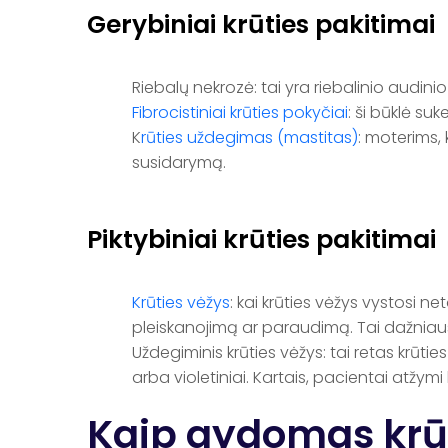
Gerybiniai krūties pakitimai
Riebalų nekrozė: tai yra riebalinio audinio
Fibrocistiniai krūties pokyčiai
: ši būklė su
K
rūties uždegimas (mastitas)
: moterims, 
susidarymą.
Piktybiniai krūties pakitimai
Krūties vėžys
: kai krūties vėžys vystosi 
pleiskanojimą ar paraudimą. Tai dažniausi
Uždegiminis krūties vėžys: tai retas krūtie
arba violetiniai. Kartais, pacientai atžym
Kaip gydomas krū