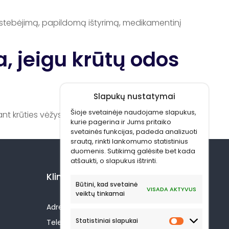
stebėjimą, papildomą ištyrimą, medikamentinį
a, jeigu krūtų odos
Slapukų nustatymai
Šioje svetainėje naudojame slapukus,
rūties vėžys gali išplisti į kitas kūno dalis.
kurie pagerina ir Jums pritaiko
svetainės funkcijas, padeda analizuoti
srautą, rinkti lankomumo statistinius
duomenis. Sutikimą galėsite bet kada
atšaukti, o slapukus ištrinti.
Kliniką rasite:
Būtini, kad svetainė
VISADA AKTYVUS
veiktų tinkamai
Adresas: J. Ralio g. 4, Vilnius LT-08356
Statistiniai slapukai
Telefono nr.: +370 669 98818