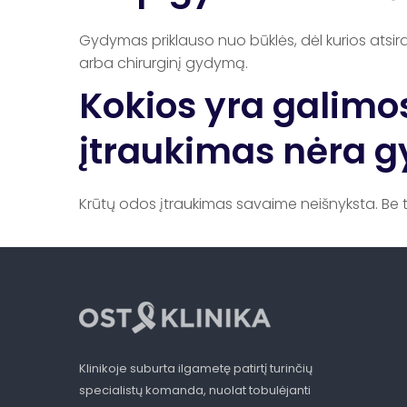
Gydymas priklauso nuo būklės, dėl kurios atsir
arba chirurginį gydymą.
Kokios yra galimos
įtraukimas nėra 
Krūtų odos įtraukimas savaime neišnyksta. Be to
Klinikoje suburta ilgametę patirtį turinčių
specialistų komanda, nuolat tobulėjanti