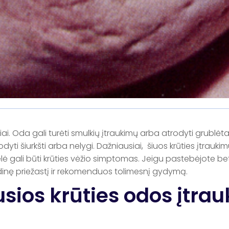
i. Oda gali turėti smulkių įtraukimų arba atrodyti grublėta i
dyti šiurkšti arba nelygi. Dažniausiai, šiuos krūties įtraukimu
velė gali būti krūties vėžio simptomas. Jeigu pastebėjote b
indinę priežastį ir rekomenduos tolimesnį gydymą.
sios krūties odos įtra