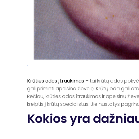
Krūties odos įtraukimas
– tai krūtų odos pokyčia
gali priminti apelsino žievelę. Krūtų oda gali atro
Rečiau, krūties odos įtraukimas ir apelsinų žie
kreiptis į krūtų specialistus. Jie nustatys pagr
Kokios yra dažniau