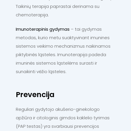
Taikinių terapija paprastai derinama su
chemoterapija.
Imunoterapinis gydymas
– tai gydymas
metodas, kurio metu suaktyvinant imunines
sistemos veikimo mechanizmus naikinamos
piktybinės ląsteles. Imunoterapija padeda
imuninės sistemos ląstelėms surasti ir
sunaikinti vėžio ląsteles.
Prevencija
Reguliari gydytojo akušerio-ginekologo
apžiūra ir citologinis gimdos kaklelio tyrimas
(PAP testas) yra svarbiausi prevencijos