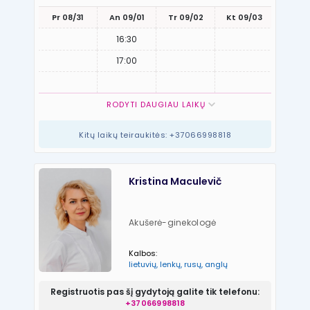
Pr 08/31
An 09/01
Tr 09/02
Kt 09/03
Pn 09
16:30
17:00
RODYTI DAUGIAU LAIKŲ
Kitų laikų teiraukitės: +37066998818
Kristina Maculevič
Akušerė-ginekologė
Kalbos:
lietuvių, lenkų, rusų, anglų
Registruotis pas šį gydytoją galite tik telefonu:
+37066998818