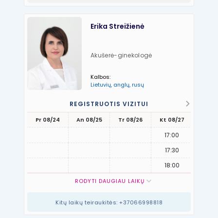
Erika Streižienė
Akušerė-ginekologė
Kalbos:
Lietuvių, anglų, rusų
REGISTRUOTIS VIZITUI
Pr 08/24
An 08/25
Tr 08/26
Kt 08/27
Pn 08
17:00
17:30
18:00
RODYTI DAUGIAU LAIKŲ
Kitų laikų teiraukitės: +37066998818