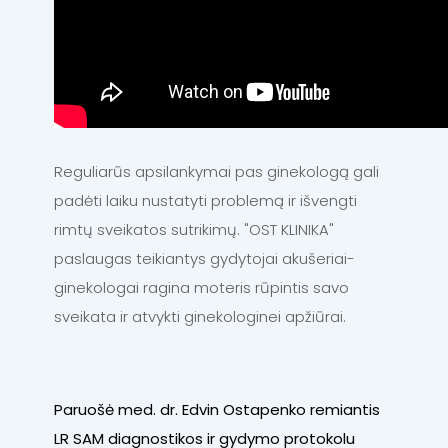
Reguliarūs apsilankymai pas ginekologą gali
padėti laiku nustatyti problemą ir išvengti
rimtų sveikatos sutrikimų. "OST KLINIKA"
paslaugas teikiantys gydytojai akušeriai-
ginekologai ragina moteris rūpintis savo
sveikata ir atvykti ginekologinei apžiūrai.
Paruošė med. dr. Edvin Ostapenko remiantis
LR SAM diagnostikos ir gydymo protokolu