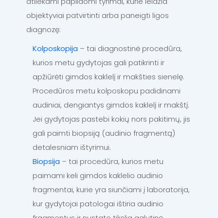
atliekami papildomi tyrimai, kurie leidžia
objektyviai patvirtinti arba paneigti ligos
diagnozę:
Kolposkopija
– tai diagnostinė procedūra,
kurios metu gydytojas gali patikrinti ir
apžiūrėti gimdos kaklelį ir makšties sienelę.
Procedūros metu kolposkopu padidinami
audiniai, dengiantys gimdos kaklelį ir makštį.
Jei gydytojas pastebi kokių nors pakitimų, jis
gali paimti biopsiją (audinio fragmentą)
detalesniam ištyrimui.
Biopsija
– tai procedūra, kurios metu
paimami keli gimdos kaklelio audinio
fragmentai, kurie yra siunčiami į laboratorija,
kur gydytojai patologai ištiria audinio
fragmentus ir nustato tikslia galutinę