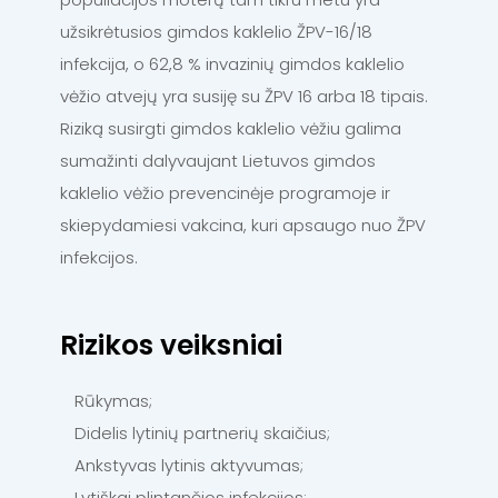
užsikrėtusios gimdos kaklelio ŽPV-16/18
infekcija, o 62,8 % invazinių gimdos kaklelio
vėžio atvejų yra susiję su ŽPV 16 arba 18 tipais.
Riziką susirgti gimdos kaklelio vėžiu galima
sumažinti dalyvaujant Lietuvos gimdos
kaklelio vėžio prevencinėje programoje ir
skiepydamiesi vakcina, kuri apsaugo nuo ŽPV
infekcijos.
Rizikos veiksniai
Rūkymas;
Didelis lytinių partnerių skaičius;
Ankstyvas lytinis aktyvumas;
Lytiškai plintančios infekcijos;