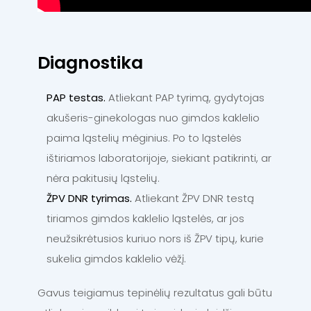
Diagnostika
PAP testas.
Atliekant PAP tyrimą, gydytojas
akušeris-ginekologas nuo gimdos kaklelio
paima ląstelių mėginius. Po to ląstelės
ištiriamos laboratorijoje, siekiant patikrinti, ar
nėra pakitusių ląstelių.
ŽPV DNR tyrimas.
Atliekant ŽPV DNR testą
tiriamos gimdos kaklelio ląstelės, ar jos
neužsikrėtusios kuriuo nors iš ŽPV tipų, kurie
sukelia gimdos kaklelio vėžį.
Gavus teigiamus tepinėlių rezultatus gali būtu