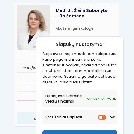
Med. dr. Živilė Sabonytė
– Balšaitienė
Akušerė-ginekologė
Kalbos:
Slapukų nustatymai
Lietuvių, anglų, rusų
Šioje svetainėje naudojame slapukus,
REGISTRUOTIS VIZITUI
kurie pagerina ir Jums pritaiko
svetainės funkcijas, padeda analizuoti
Pr 08/10
An 08/11
Tr 08/12
Kt 08/13
Pn 08
srautą, rinkti lankomumo statistinius
duomenis. Sutikimą galėsite bet kada
13:15
16:00
atšaukti, o slapukus ištrinti.
16:30
Būtini, kad svetainė
17:00
VISADA AKTYVUS
veiktų tinkamai
RODYTI DAUGIAU LAIKŲ
Statistiniai slapukai
Kitų laikų teiraukitės: +37066998818