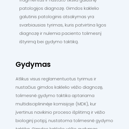
patologijos diagnozę. Gimdos kaklelio
galutinis patologinis atsakymas yra
svarbiausias tyrimas, kuris patvirtina ligos
diagnozę ir nulemia paciento tolimesnį
ištyrimą bei gydymo taktiką.
Gydymas
Atlikus visus reglamentuotus tyrimus ir
nustačius gimdos kaklelio vėžio diagnozę,
tolimesnė gydymo taktika aptariama
multidisciplininėje komisijoje (MDK), kur
įvertinus navikinio proceso išplitimą ir vėžio
biologinį potipį, nustatoma tolimesnė gydymo
taktika. Gimdos kaklelio vėžio gydymas