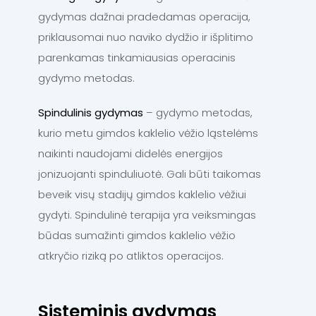
gydymas dažnai pradedamas operacija,
priklausomai nuo naviko dydžio ir išplitimo
parenkamas tinkamiausias operacinis
gydymo metodas.
Spindulinis gydymas
– gydymo metodas,
kurio metu gimdos kaklelio vėžio ląstelėms
naikinti naudojami didelės energijos
jonizuojanti spinduliuotė. Gali būti taikomas
beveik visų stadijų gimdos kaklelio vėžiui
gydyti. Spindulinė terapija yra veiksmingas
būdas sumažinti gimdos kaklelio vėžio
atkryčio riziką po atliktos operacijos.
Sisteminis gydymas