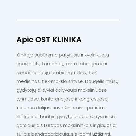
Apie OST KLINIKA
Klinikoje subūrėme patyrusių ir kvalifikuotų
specialistų komandą, kartu tobulėjame ir
siekiame naujų ambicingų tikslų tiek
medicinos, tiek mokslo srityse. Daugelis mūsų
gydytojų aktyviai dalyvauja moksliniuose
tyrimuose, konferencijose ir kongresuose,
kuriuose dalijasi savo žiniomis ir patirtimi.
Klinikoje dirbantys gydytojai palaiko ryšius su
garsiausiais Europos mokslininkais ir glaudžiai
su jais bendradarbiauja, siekdami užtikrinti,