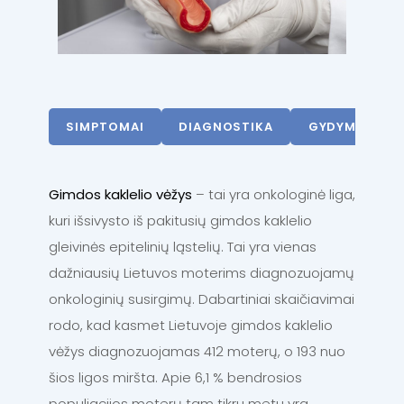
SIMPTOMAI
DIAGNOSTIKA
GYDYMAS
Gimdos kaklelio vėžys
– tai yra onkologinė liga,
kuri išsivysto iš pakitusių gimdos kaklelio
gleivinės epitelinių ląstelių. Tai yra vienas
dažniausių Lietuvos moterims diagnozuojamų
onkologinių susirgimų. Dabartiniai skaičiavimai
rodo, kad kasmet Lietuvoje gimdos kaklelio
vėžys diagnozuojamas 412 moterų, o 193 nuo
šios ligos miršta. Apie 6,1 % bendrosios
populiacijos moterų tam tikru metu yra