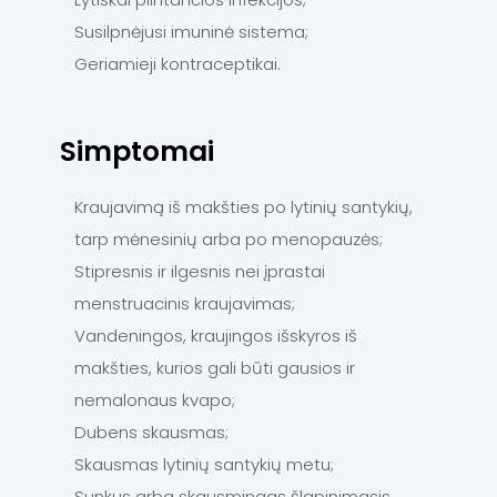
Susilpnėjusi imuninė sistema;
Geriamieji kontraceptikai.
Simptomai
Kraujavimą iš makšties po lytinių santykių,
tarp mėnesinių arba po menopauzės;
Stipresnis ir ilgesnis nei įprastai
menstruacinis kraujavimas;
Vandeningos, kraujingos išskyros iš
makšties, kurios gali būti gausios ir
nemalonaus kvapo;
Dubens skausmas;
Skausmas lytinių santykių metu;
Sunkus arba skausmingas šlapinimasis,