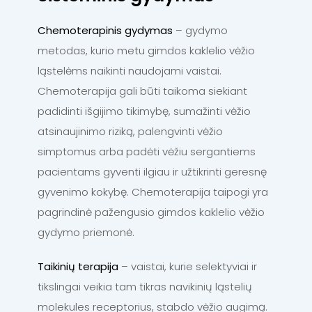
Chemoterapinis gydymas
– gydymo
metodas, kurio metu gimdos kaklelio vėžio
ląstelėms naikinti naudojami vaistai.
Chemoterapija gali būti taikoma siekiant
padidinti išgijimo tikimybę, sumažinti vėžio
atsinaujinimo riziką, palengvinti vėžio
simptomus arba padėti vėžiu sergantiems
pacientams gyventi ilgiau ir užtikrinti geresnę
gyvenimo kokybę. Chemoterapija taipogi yra
pagrindinė pažengusio gimdos kaklelio vėžio
gydymo priemonė.
Taikinių terapija
– vaistai, kurie selektyviai ir
tikslingai veikia tam tikras navikinių ląstelių
molekules receptorius, stabdo vėžio augimą.