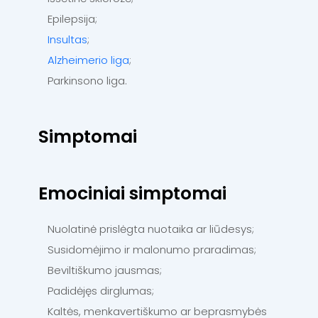
Epilepsija;
Insultas
;
Alzheimerio liga
;
Parkinsono liga.
Simptomai
Emociniai simptomai
Nuolatinė prislėgta nuotaika ar liūdesys;
Susidomėjimo ir malonumo praradimas;
Beviltiškumo jausmas;
Padidėjęs dirglumas;
Kaltės, menkavertiškumo ar beprasmybės