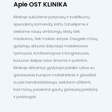
Apie OST KLINIKA
Klinikoje subūrėme patyrusių ir kvalifikuotų
specialistų komandą, kartu tobulėjame ir
siekiame naujų ambicingų tikslų tiek
medicinos, tiek mokslo srityse. Daugelis mūsų
gydytojų aktyviai dalyvauja moksliniuose
tyrimuose, konferencijose ir kongresuose,
kuriuose dalijasi savo žiniomis ir patirtimi.
Klinikoje dirbantys gydytojai palaiko ryšius su
garsiausiais Europos mokslininkais ir glaudžiai
su jais bendradarbiauja, siekdami užtikrinti,
kad mūsų pacientai gautų geriausią priežiūrą
ir paslaugas.