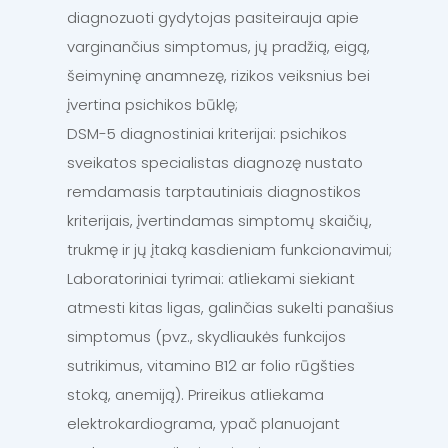
diagnozuoti gydytojas pasiteirauja apie
varginančius simptomus, jų pradžią, eigą,
šeimyninę anamnezę, rizikos veiksnius bei
įvertina psichikos būklę;
DSM-5 diagnostiniai kriterijai: psichikos
sveikatos specialistas diagnozę nustato
remdamasis tarptautiniais diagnostikos
kriterijais, įvertindamas simptomų skaičių,
trukmę ir jų įtaką kasdieniam funkcionavimui;
Laboratoriniai tyrimai: atliekami siekiant
atmesti kitas ligas, galinčias sukelti panašius
simptomus (pvz., skydliaukės funkcijos
sutrikimus, vitamino B12 ar folio rūgšties
stoką, anemiją). Prireikus atliekama
elektrokardiograma, ypač planuojant