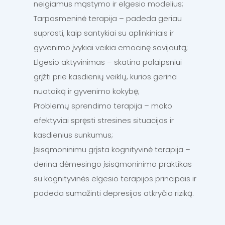
neigiamus mąstymo ir elgesio modelius;
Tarpasmeninė terapija – padeda geriau
suprasti, kaip santykiai su aplinkiniais ir
gyvenimo įvykiai veikia emocinę savijautą;
Elgesio aktyvinimas – skatina palaipsniui
grįžti prie kasdienių veiklų, kurios gerina
nuotaiką ir gyvenimo kokybę;
Problemų sprendimo terapija – moko
efektyviai spręsti stresines situacijas ir
kasdienius sunkumus;
Įsisąmoninimu grįsta kognityvinė terapija –
derina dėmesingo įsisąmoninimo praktikas
su kognityvinės elgesio terapijos principais ir
padeda sumažinti depresijos atkryčio riziką.