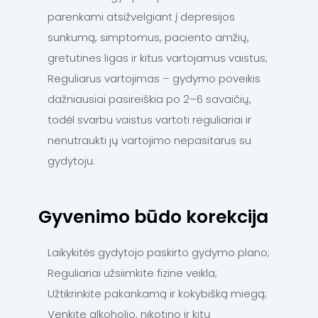
parenkami atsižvelgiant į depresijos
sunkumą, simptomus, paciento amžių,
gretutines ligas ir kitus vartojamus vaistus;
Reguliarus vartojimas – gydymo poveikis
dažniausiai pasireiškia po 2–6 savaičių,
todėl svarbu vaistus vartoti reguliariai ir
nenutraukti jų vartojimo nepasitarus su
gydytoju.
Gyvenimo būdo korekcija
Laikykitės gydytojo paskirto gydymo plano;
Reguliariai užsiimkite fizine veikla;
Užtikrinkite pakankamą ir kokybišką miegą;
Venkite alkoholio, nikotino ir kitų