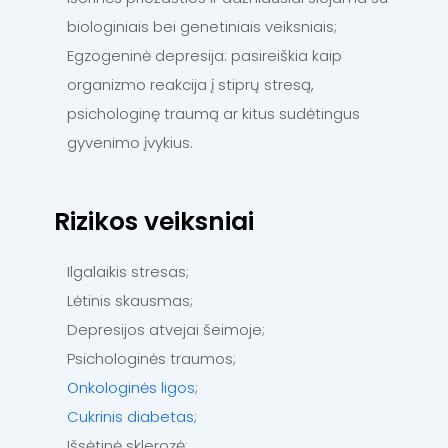
biologiniais bei genetiniais veiksniais;
Egzogeninė depresija: pasireiškia kaip
organizmo reakcija į stiprų stresą,
psichologinę traumą ar kitus sudėtingus
gyvenimo įvykius.
Rizikos veiksniai
Ilgalaikis stresas;
Lėtinis skausmas;
Depresijos atvejai šeimoje;
Psichologinės traumos;
Onkologinės ligos
;
Cukrinis diabetas
;
Išsėtinė sklerozė;