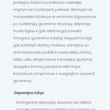
prislėgta, liūdna nuotaika bei sulėtėjęs
mąstymas ir prislopinti judesiai. Skirtingai nei
trumpalaikis liūdesys ar emocinis išgyvenimas
po sudėtingų gyvenimo situacijų, depresija
trunka ilgiau ir gali reikšmingai paveikti
žmogaus gyvenimo kokybę. Negydoma liga
gali sutrikdyti darbą, mokslus, santykius su
artimaisiais bei padidinti savižudiškų minčių
riziką. Laiku diagnozavus ir pradėjus gydymą,
daugeliui žmonių pavyksta sėkmingai
kontroliuoti simptomus ir susigrąžinti visavertį
gyvenimą.
Depresijos rūšys:
Endogeninė depresija: išsivysto be aiškios
išorinės priežasties ir dažniausiai siejama su