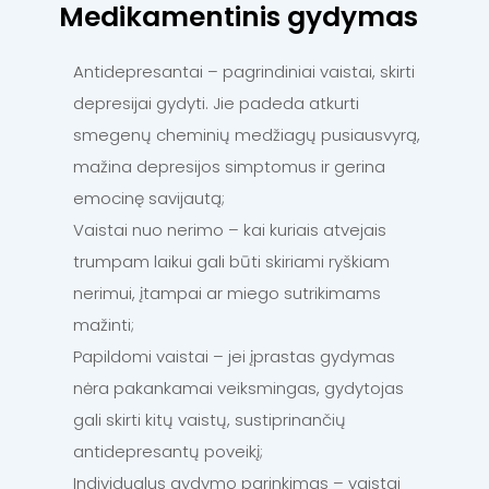
Medikamentinis gydymas
Antidepresantai – pagrindiniai vaistai, skirti
depresijai gydyti. Jie padeda atkurti
smegenų cheminių medžiagų pusiausvyrą,
mažina depresijos simptomus ir gerina
emocinę savijautą;
Vaistai nuo nerimo – kai kuriais atvejais
trumpam laikui gali būti skiriami ryškiam
nerimui, įtampai ar miego sutrikimams
mažinti;
Papildomi vaistai – jei įprastas gydymas
nėra pakankamai veiksmingas, gydytojas
gali skirti kitų vaistų, sustiprinančių
antidepresantų poveikį;
Individualus gydymo parinkimas – vaistai