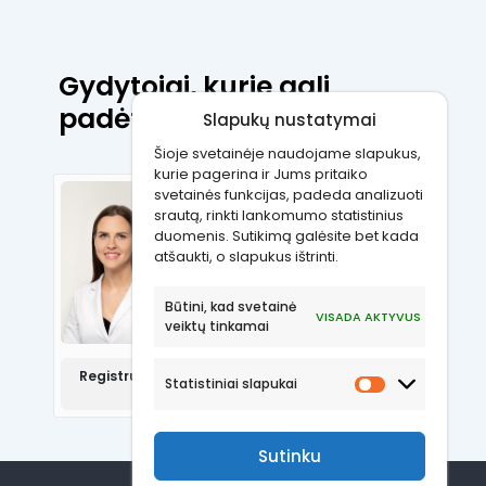
Gydytojai, kurie gali
padėti:
Slapukų nustatymai
Šioje svetainėje naudojame slapukus,
kurie pagerina ir Jums pritaiko
svetainės funkcijas, padeda analizuoti
Vytautė Pečiulytė
srautą, rinkti lankomumo statistinius
duomenis. Sutikimą galėsite bet kada
atšaukti, o slapukus ištrinti.
Šeimos gydytoja
Būtini, kad svetainė
Kalbos:
VISADA AKTYVUS
veiktų tinkamai
Lietuvių, anglų, rusų
Registruotis pas šį gydytoją galite tik telefonu:
Statistiniai slapukai
+37066998818
Sutinku