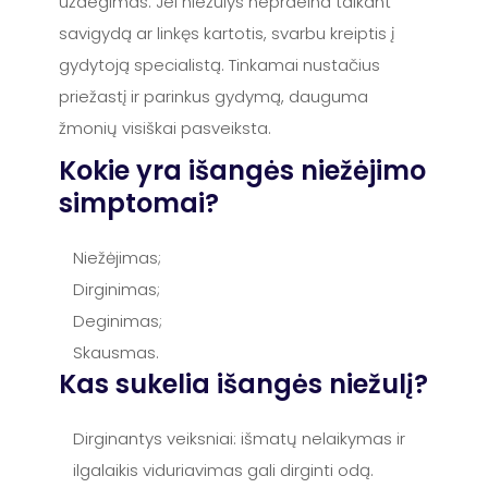
uždegimas. Jei niežulys nepraeina taikant
savigydą ar linkęs kartotis, svarbu kreiptis į
gydytoją specialistą. Tinkamai nustačius
priežastį ir parinkus gydymą, dauguma
žmonių visiškai pasveiksta.
Kokie yra išangės niežėjimo
simptomai?
Niežėjimas;
Dirginimas;
Deginimas;
Skausmas.
Kas sukelia išangės niežulį?
Dirginantys veiksniai: išmatų nelaikymas ir
ilgalaikis viduriavimas gali dirginti odą.