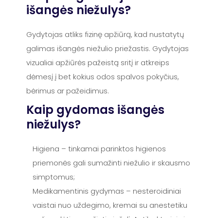
išangės niežulys?
Gydytojas atliks fizinę apžiūrą, kad nustatytų
galimas išangės niežulio priežastis. Gydytojas
vizualiai apžiūrės pažeistą sritį ir atkreips
dėmesį į bet kokius odos spalvos pokyčius,
bėrimus ar pažeidimus.
Kaip gydomas išangės
niežulys?
Higiena – tinkamai parinktos higienos
priemonės gali sumažinti niežulio ir skausmo
simptomus;
Medikamentinis gydymas – nesteroidiniai
vaistai nuo uždegimo, kremai su anestetiku