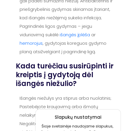
gali padėti sumažinti niežulį. Antibakterinis ir
priešgrybelinis gydymas skiriamas įtariant,
kad išangės niežėjimą sukelia infekcija;
Pagrindinės ligos gydymas – jeigu
viduriavimą sukėlė
išangės įplėša
ar
hemorojus
, gydytojas koreguos gydymo
planą atsižvelgiant į pagrindinę ligą.
Kada turėčiau susirūpinti ir
kreiptis į gydytoją dėl
išangės niežulio?
Išangės niežulys yra stiprus arba nuolatinis;
Pastebėjote kraujavimą arba išmatų
nelaikymą;
Slapukų nustatymai
Negalite suprasti, kas sukelia nuolatinį
Šioje svetainėje naudojame slapukus,