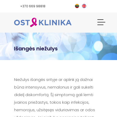
+370 669 98818
Išangės niežulys
Niežulys išangės srityje ar aplink ją dažnai
būna intensyvus, nemalonus ir gali sukelti
didelį diskomfortą. Šį simptomą gali lemti
įvairios priežastys, tokios kaip infekcijos,
hemorojus, užsitęsęs viduriavimas ar odos