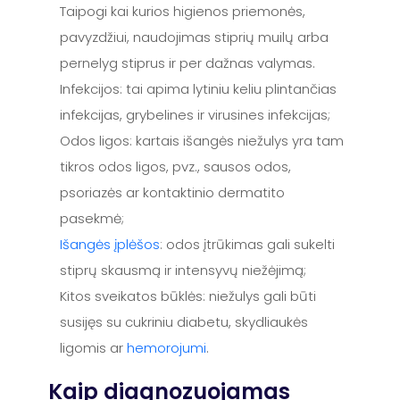
Taipogi kai kurios higienos priemonės,
pavyzdžiui, naudojimas stiprių muilų arba
pernelyg stiprus ir per dažnas valymas.
Infekcijos: tai apima lytiniu keliu plintančias
infekcijas, grybelines ir virusines infekcijas;
Odos ligos: kartais išangės niežulys yra tam
tikros odos ligos, pvz., sausos odos,
psoriazės ar kontaktinio dermatito
pasekmė;
Išangės įplėšos
: odos įtrūkimas gali sukelti
stiprų skausmą ir intensyvų niežėjimą;
Kitos sveikatos būklės: niežulys gali būti
susijęs su cukriniu diabetu, skydliaukės
ligomis ar
hemorojumi
.
Kaip diagnozuojamas