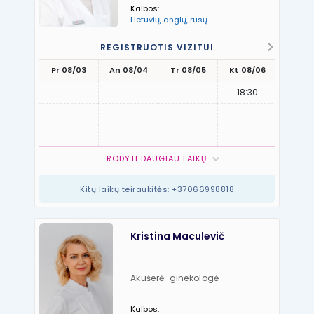
Kalbos:
Lietuvių, anglų, rusų
REGISTRUOTIS VIZITUI
Pr 08/03
An 08/04
Tr 08/05
Kt 08/06
Pn 08
18:30
RODYTI DAUGIAU LAIKŲ
Kitų laikų teiraukitės: +37066998818
Kristina Maculevič
Akušerė-ginekologė
Kalbos: