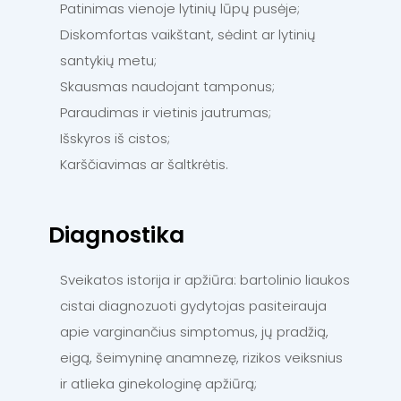
Patinimas vienoje lytinių lūpų pusėje;
Diskomfortas vaikštant, sėdint ar lytinių
santykių metu;
Skausmas naudojant tamponus;
Paraudimas ir vietinis jautrumas;
Išskyros iš cistos;
Karščiavimas ar šaltkrėtis.
Diagnostika
Sveikatos istorija ir apžiūra: bartolinio liaukos
cistai diagnozuoti gydytojas pasiteirauja
apie varginančius simptomus, jų pradžią,
eigą, šeimyninę anamnezę, rizikos veiksnius
ir atlieka ginekologinę apžiūrą;