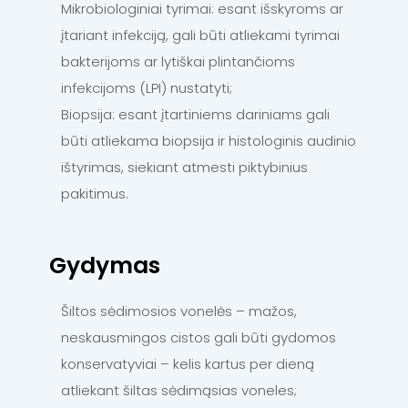
Mikrobiologiniai tyrimai: esant išskyroms ar
įtariant infekciją, gali būti atliekami tyrimai
bakterijoms ar lytiškai plintančioms
infekcijoms (LPI) nustatyti;
Biopsija: esant įtartiniems dariniams gali
būti atliekama biopsija ir histologinis audinio
ištyrimas, siekiant atmesti piktybinius
pakitimus.
Gydymas
Šiltos sėdimosios vonelės – mažos,
neskausmingos cistos gali būti gydomos
konservatyviai – kelis kartus per dieną
atliekant šiltas sėdimąsias voneles;