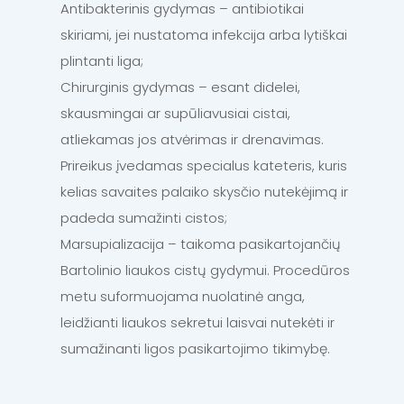
Antibakterinis gydymas – antibiotikai
skiriami, jei nustatoma infekcija arba lytiškai
plintanti liga;
Chirurginis gydymas – esant didelei,
skausmingai ar supūliavusiai cistai,
atliekamas jos atvėrimas ir drenavimas.
Prireikus įvedamas specialus kateteris, kuris
kelias savaites palaiko skysčio nutekėjimą ir
padeda sumažinti cistos;
Marsupializacija – taikoma pasikartojančių
Bartolinio liaukos cistų gydymui. Procedūros
metu suformuojama nuolatinė anga,
leidžianti liaukos sekretui laisvai nutekėti ir
sumažinanti ligos pasikartojimo tikimybę.