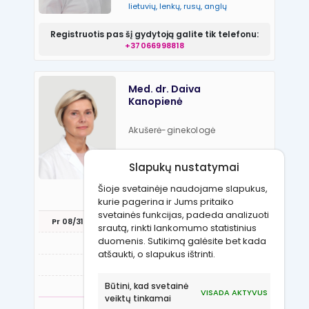
lietuvių, lenkų, rusų, anglų
Registruotis pas šį gydytoją galite tik telefonu:
+37066998818
Med. dr. Daiva
Kanopienė
Akušerė-ginekologė
Kalbos:
Slapukų nustatymai
Lietuvių, anglų, rusų
Šioje svetainėje naudojame slapukus,
REGISTRUOTIS VIZITUI
kurie pagerina ir Jums pritaiko
svetainės funkcijas, padeda analizuoti
Pr 08/31
An 09/01
Tr 09/02
Kt 09/03
Pn 09
srautą, rinkti lankomumo statistinius
duomenis. Sutikimą galėsite bet kada
16:30
atšaukti, o slapukus ištrinti.
17:00
Būtini, kad svetainė
VISADA AKTYVUS
veiktų tinkamai
RODYTI DAUGIAU LAIKŲ