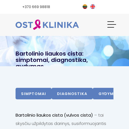
+370 669 98818
Bartolinio liaukos cista:
simptomai, diagnostika,
gydymas
SIMPTOMAI
DIAGNOSTIKA
GYDYMAS
Bartolinio liaukos cista (vulvos cista)
– tai
skysčiu užpildytas darinys, susiformuojantis