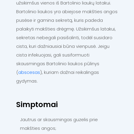
užsikimšus vienos iš Bartolinio liaukų latakui.
Bartolinio liaukos yra abiejose makšties angos
pusėse ir gamina sekretą, kuris padeda
palaikyti makšties drėgmę. Užsikimšus latakui,
sekretas nebegali pasišalinti, todėl susidaro
cista, kuri dažniausiai būna vienpusė. Jeigu
cista infekuojasi, gali susiformuoti
skausmingas Bartolinio liaukos pūlinys
(
abscesas
), kuriam dažnai reikalingas
gydymas.
Simptomai
Jautrus ar skausmingas guzelis prie
makšties angos;