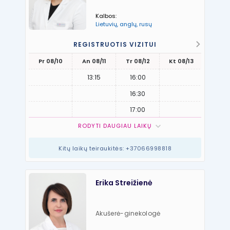
Kalbos:
Lietuvių, anglų, rusų
REGISTRUOTIS VIZITUI
Pr 08/10
An 08/11
Tr 08/12
Kt 08/13
Pn 08
13:15
16:00
16:30
17:00
RODYTI DAUGIAU LAIKŲ
Kitų laikų teiraukitės: +37066998818
Erika Streižienė
Akušerė-ginekologė