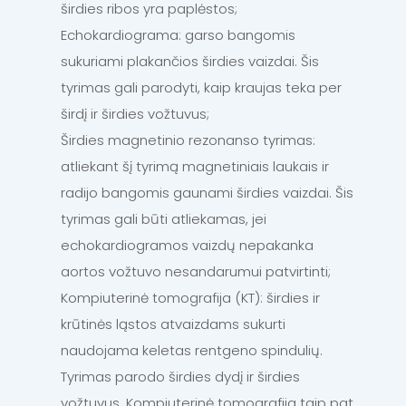
širdies ribos yra paplėstos;
Echokardiograma: garso bangomis
sukuriami plakančios širdies vaizdai. Šis
tyrimas gali parodyti, kaip kraujas teka per
širdį ir širdies vožtuvus;
Širdies magnetinio rezonanso tyrimas:
atliekant šį tyrimą magnetiniais laukais ir
radijo bangomis gaunami širdies vaizdai. Šis
tyrimas gali būti atliekamas, jei
echokardiogramos vaizdų nepakanka
aortos vožtuvo nesandarumui patvirtinti;
Kompiuterinė tomografija (KT): širdies ir
krūtinės ląstos atvaizdams sukurti
naudojama keletas rentgeno spindulių.
Tyrimas parodo širdies dydį ir širdies
vožtuvus. Kompiuterinė tomografija taip pat