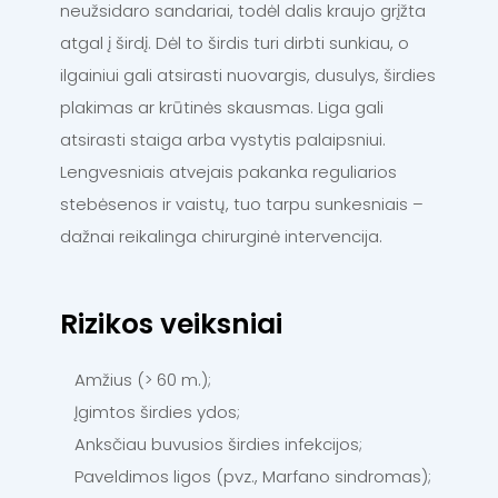
neužsidaro sandariai, todėl dalis kraujo grįžta
atgal į širdį. Dėl to širdis turi dirbti sunkiau, o
ilgainiui gali atsirasti nuovargis, dusulys, širdies
plakimas ar krūtinės skausmas. Liga gali
atsirasti staiga arba vystytis palaipsniui.
Lengvesniais atvejais pakanka reguliarios
stebėsenos ir vaistų, tuo tarpu sunkesniais –
dažnai reikalinga chirurginė intervencija.
Rizikos veiksniai
Amžius (> 60 m.);
Įgimtos širdies ydos;
Anksčiau buvusios širdies infekcijos;
Paveldimos ligos (pvz., Marfano sindromas);