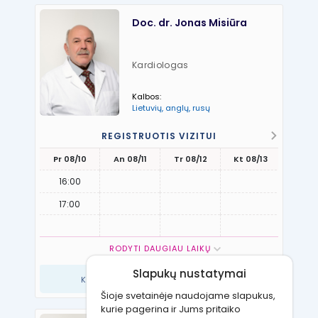
Doc. dr. Jonas Misiūra
Kardiologas
Kalbos:
Lietuvių, anglų, rusų
REGISTRUOTIS VIZITUI
Pr 08/10
An 08/11
Tr 08/12
Kt 08/13
Pn 08
16:00
17:00
RODYTI DAUGIAU LAIKŲ
Slapukų nustatymai
Kitų laikų teiraukitės: +37066998818
Šioje svetainėje naudojame slapukus,
kurie pagerina ir Jums pritaiko