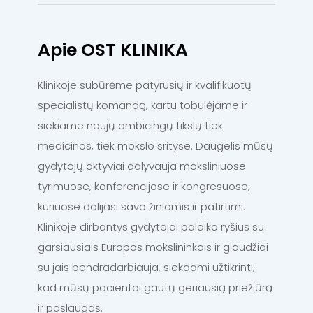
Apie OST KLINIKA
Klinikoje subūrėme patyrusių ir kvalifikuotų
specialistų komandą, kartu tobulėjame ir
siekiame naujų ambicingų tikslų tiek
medicinos, tiek mokslo srityse. Daugelis mūsų
gydytojų aktyviai dalyvauja moksliniuose
tyrimuose, konferencijose ir kongresuose,
kuriuose dalijasi savo žiniomis ir patirtimi.
Klinikoje dirbantys gydytojai palaiko ryšius su
garsiausiais Europos mokslininkais ir glaudžiai
su jais bendradarbiauja, siekdami užtikrinti,
kad mūsų pacientai gautų geriausią priežiūrą
ir paslaugas.