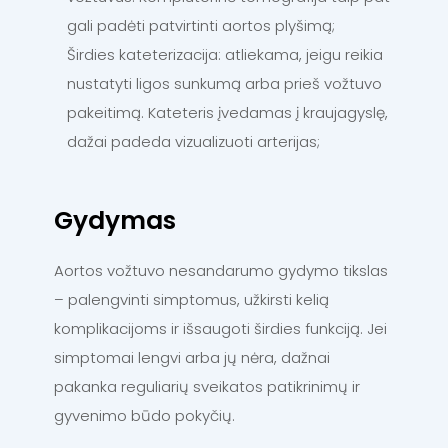
gali padėti patvirtinti aortos plyšimą;
Širdies kateterizacija: atliekama, jeigu reikia
nustatyti ligos sunkumą arba prieš vožtuvo
pakeitimą. Kateteris įvedamas į kraujagyslę,
dažai padeda vizualizuoti arterijas;
Gydymas
Aortos vožtuvo nesandarumo gydymo tikslas
– palengvinti simptomus, užkirsti kelią
komplikacijoms ir išsaugoti širdies funkciją. Jei
simptomai lengvi arba jų nėra, dažnai
pakanka reguliarių sveikatos patikrinimų ir
gyvenimo būdo pokyčių.