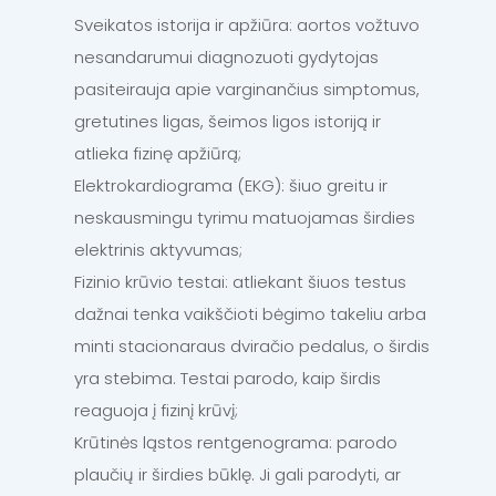
Sveikatos istorija ir apžiūra: aortos vožtuvo
nesandarumui diagnozuoti gydytojas
pasiteirauja apie varginančius simptomus,
gretutines ligas, šeimos ligos istoriją ir
atlieka fizinę apžiūrą;
Elektrokardiograma (EKG): šiuo greitu ir
neskausmingu tyrimu matuojamas širdies
elektrinis aktyvumas;
Fizinio krūvio testai: atliekant šiuos testus
dažnai tenka vaikščioti bėgimo takeliu arba
minti stacionaraus dviračio pedalus, o širdis
yra stebima. Testai parodo, kaip širdis
reaguoja į fizinį krūvį;
Krūtinės ląstos rentgenograma: parodo
plaučių ir širdies būklę. Ji gali parodyti, ar