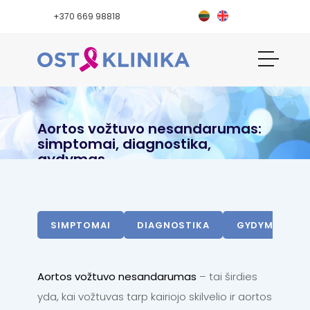
+370 669 98818
Aortos vožtuvo nesandarumas:
simptomai, diagnostika,
gydymas
SIMPTOMAI
DIAGNOSTIKA
GYDYMAS
Aortos vožtuvo nesandarumas
– tai širdies
yda, kai vožtuvas tarp kairiojo skilvelio ir aortos