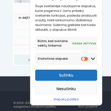
Lietuvių, anglų, rusų, lenkų
Šioje svetainėje naudojame slapukus,
REGISTRUOTIS VIZITUI
kurie pagerina ir Jums pritaiko
svetainės funkcijas, padeda analizuoti
Pr 08/17
An 08/18
Tr 08/19
Kt 08/20
Pn 08
srautą, rinkti lankomumo statistinius
duomenis. Sutikimą galėsite bet kada
atšaukti, o slapukus ištrinti.
Būtini, kad svetainė
VISADA AKTYVUS
veiktų tinkamai
RODYTI DAUGIAU LAIKŲ
Statistiniai slapukai
Kitų laikų teiraukitės: +37066998818
Sutinku
Nesutinku
Slapukų politika
© 2023–2026 OST Klinika. Visos teisės
Sprendimas:
saugomos |
Privatumo politika
Atviri projektai