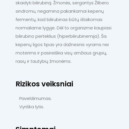
skaidyti bilirubiną. Žmonės, sergantys Žilbero
sindromu, negamina pakankamai kepenų
fermentų, kad bilirubinas būtų išlaikomas
normaliame lygyje. Dėl to organizme kaupiasi
bilirubino perteklius (hiperbilirubinemija). Šis
kepenų ligos tipas yra dažnesnis vyrams nei
moterims ir pasireiškia visų amžiaus grupių,
rasių ir tautybių žmonėms.
Rizikos veiksniai
Paveldimumas;
Vyriška lytis.