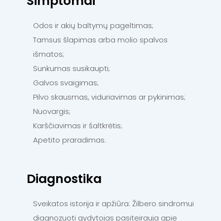
Simptomai
Odos ir akių baltymų pageltimas;
Tamsus šlapimas arba molio spalvos
išmatos;
Sunkumas susikaupti;
Galvos svaigimas;
Pilvo skausmas, viduriavimas ar pykinimas;
Nuovargis;
Karščiavimas ir šaltkrėtis;
Apetito praradimas.
Diagnostika
Sveikatos istorija ir apžiūra: Žilbero sindromui
diagnozuoti gydytojas pasiteirauja apie