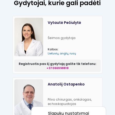
Gydytojai, kurie gali padėti
Vytautė Pečiulytė
Šeimos gydytoja
Kalbos:
Lietuvių, anglų, rusų
Registruotis pas šį gydytoją galite tik telefonu:
+37066998818
Anatolij Ostapenko
Pilvo chirurgas, onkologas,
echoskopuotojas
Kalbos:
Slapukų nustatymai