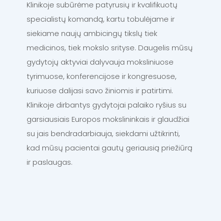
Klinikoje subūrėme patyrusių ir kvalifikuotų
specialistų komandą, kartu tobulėjame ir
siekiame naujų ambicingų tikslų tiek
medicinos, tiek mokslo srityse. Daugelis mūsų
gydytojų aktyviai dalyvauja moksliniuose
tyrimuose, konferencijose ir kongresuose,
kuriuose dalijasi savo žiniomis ir patirtimi.
Klinikoje dirbantys gydytojai palaiko ryšius su
garsiausiais Europos mokslininkais ir glaudžiai
su jais bendradarbiauja, siekdami užtikrinti,
kad mūsų pacientai gautų geriausią priežiūrą
ir paslaugas.