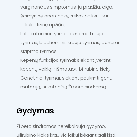
varginančius simptomus, jų pradžią, eigą,
šeimyninę anamnezę, rizikos veiksnius ir
atlieka fizinę apžiūrą;
Laboratoriniai tyrimai: bendras kraujo
tyrimas, biocheminis kraujo tyrimas, bendras
šlapimo tyrimas;
Kepenų funkcijos tyrimai: siekiant įvertinti
kepenų veiklą ir išmatuoti bilirubino kiekį;
Genetiniai tyrimai: siekiant patikrinti genų
mutaciją, sukeliančią Žilbero sindromą.
Gydymas
Žilbero sindromas nereikalauja gydymo.
Bilirubino kiekis kraujyje laikui bėgant gali kisti.