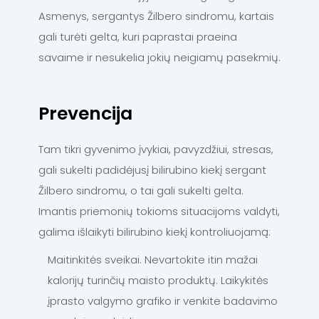
Asmenys, sergantys Žilbero sindromu, kartais
gali turėti gelta, kuri paprastai praeina
savaime ir nesukelia jokių neigiamų pasekmių.
Prevencija
Tam tikri gyvenimo įvykiai, pavyzdžiui, stresas,
gali sukelti padidėjusį bilirubino kiekį sergant
Žilbero sindromu, o tai gali sukelti gelta.
Imantis priemonių tokioms situacijoms valdyti,
galima išlaikyti bilirubino kiekį kontroliuojamą:
Maitinkitės sveikai. Nevartokite itin mažai
kalorijų turinčių maisto produktų. Laikykitės
įprasto valgymo grafiko ir venkite badavimo