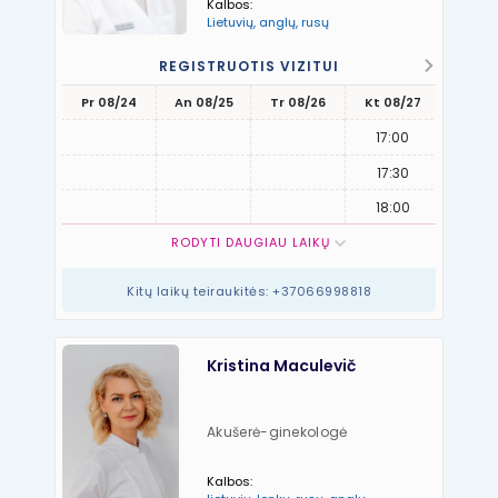
Kalbos:
Lietuvių, anglų, rusų
REGISTRUOTIS VIZITUI
Pr 08/24
An 08/25
Tr 08/26
Kt 08/27
Pn 08
17:00
17:30
18:00
RODYTI DAUGIAU LAIKŲ
Kitų laikų teiraukitės: +37066998818
Kristina Maculevič
Akušerė-ginekologė
Kalbos: