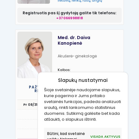
lietuvių, lenkų, rusų, anglų
Registruotis pas šį gydytoją galite tik telefonu:
+37066998818
Med. dr. Daiva
Kanopienė
Akušerė-ginekologė
Kalbos:
Lietuvių, anglų, rusų
Slapukų nustatymai
PAŽYMĖKITE JUMS TINKANTĮ LAIKĄ IR
Šioje svetainėje naudojame slapukus,
REGISTRUOKITĖS VIZITUI PAS ŠĮ
GYDYTOJĄ
kurie pagerina ir Jums pritaiko
svetainės funkcijas, padeda analizuoti
Pr 08/31
An 09/01
Tr 09/02
Kt 09/03
Pn 09
srautą, rinkti lankomumo statistinius
duomenis. Sutikimą galėsite bet kada
16:30
atšaukti, o slapukus ištrinti.
17:00
Būtini, kad svetainė
VISADA AKTYVUS