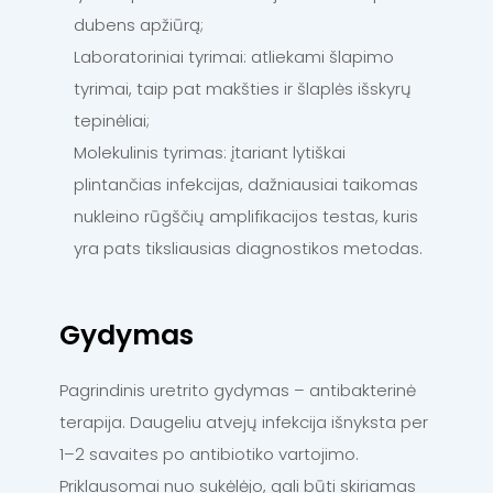
dubens apžiūrą;
Laboratoriniai tyrimai: atliekami šlapimo
tyrimai, taip pat makšties ir šlaplės išskyrų
tepinėliai;
Molekulinis tyrimas: įtariant lytiškai
plintančias infekcijas, dažniausiai taikomas
nukleino rūgščių amplifikacijos testas, kuris
yra pats tiksliausias diagnostikos metodas.
Gydymas
Pagrindinis uretrito gydymas – antibakterinė
terapija. Daugeliu atvejų infekcija išnyksta per
1–2 savaites po antibiotiko vartojimo.
Priklausomai nuo sukėlėjo, gali būti skiriamas