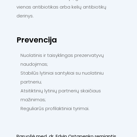
vienas antibiotikas arba kelių antibiotikų
derinys.
Prevencija
Nuolatinis ir taisyklingas prezervatyvų
naudojimas;
Stabilūs lytiniai santykiai su nuolatiniu
partneriu;
Atsitiktinių lytinių partnerių skaičiaus
mažinimas;
Reguliarūs profilaktiniai tyrimai.
Paruošė med. dr. Edvin Ostapenko remiantis