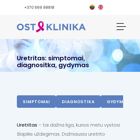
+370 669 98818
Uretritas: simptomai,
diagnositka, gydymas
SIMPTOMAI
DIAGNOSTIKA
GYDYMAS
Uretritas
– tai dažna liga, kurios metu vystosi
šlaplės uždegimas. Dažniausia uretrito