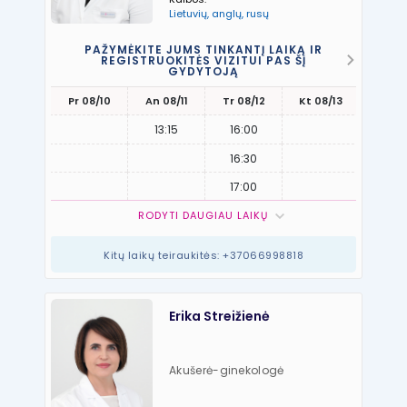
Lietuvių, anglų, rusų
PAŽYMĖKITE JUMS TINKANTĮ LAIKĄ IR
REGISTRUOKITĖS VIZITUI PAS ŠĮ
GYDYTOJĄ
Pr 08/10
An 08/11
Tr 08/12
Kt 08/13
Pn 08
13:15
16:00
16:30
17:00
RODYTI DAUGIAU LAIKŲ
Kitų laikų teiraukitės: +37066998818
Erika Streižienė
Akušerė-ginekologė