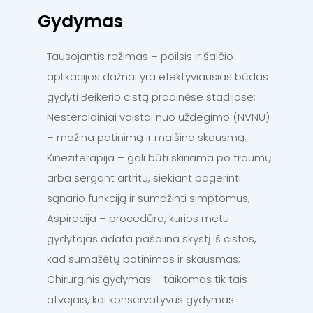
Gydymas
Tausojantis režimas – poilsis ir šalčio
aplikacijos dažnai yra efektyviausias būdas
gydyti Beikerio cistą pradinėse stadijose;
Nesteroidiniai vaistai nuo uždegimo (NVNU)
– mažina patinimą ir malšina skausmą;
Kineziterapija – gali būti skiriama po traumų
arba sergant artritu, siekiant pagerinti
sąnario funkciją ir sumažinti simptomus;
Aspiracija – procedūra, kurios metu
gydytojas adata pašalina skystį iš cistos,
kad sumažėtų patinimas ir skausmas;
Chirurginis gydymas – taikomas tik tais
atvejais, kai konservatyvus gydymas