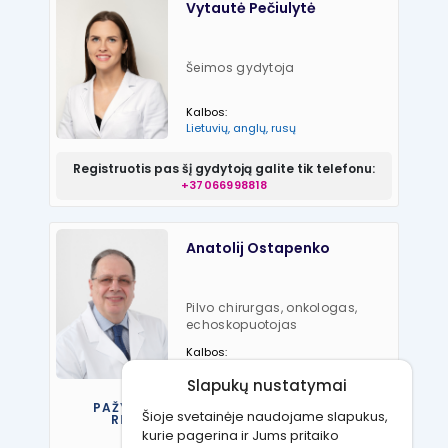
Vytautė Pečiulytė
Šeimos gydytoja
Kalbos:
Lietuvių, anglų, rusų
Registruotis pas šį gydytoją galite tik telefonu:
+37066998818
Anatolij Ostapenko
Pilvo chirurgas, onkologas,
echoskopuotojas
Kalbos:
Lietuvių, anglų, rusų, lenkų
Slapukų nustatymai
PAŽYMĖKITE JUMS TINKANTĮ LAIKĄ IR
Šioje svetainėje naudojame slapukus,
REGISTRUOKITĖS VIZITUI PAS ŠĮ
GYDYTOJĄ
kurie pagerina ir Jums pritaiko