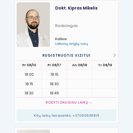
Dokt. Kipras Mikelis
Radiologas
Kalbos:
Lietuvių, anglų, rusų
REGISTRUOTIS VIZITUI
Pr 08/10
Pr 08/17
An 08/18
Tr 08/19
Kt 08
18:00
18:15
18:15
18:30
18:30
18:45
RODYTI DAUGIAU LAIKŲ
Kitų laikų teiraukitės: +37066998818