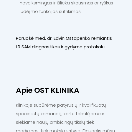
neveiksmingas ir išlieka skausmas ar ryškus
judėjimo funkcijos sutrikimas.
Paruošė med. dr. Edvin Ostapenko remiantis
LR SAM diagnostikos ir gydymo protokolu
Apie OST KLINIKA
Klinikoje subūrėme patyrusių ir kvalifikuotų
specialistų komandą, kartu tobulėjame ir
siekiame naujų ambicingų tikslų tiek
medicinos, tiek mokslo srityse. Daugelis mūsų