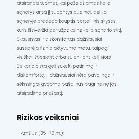
atsiranda tuomet, kai pažeidžiamas kelio
sąnarys arba jį supantys audiniai, dėl ko
sąnaryje pradeda kauptis perteklinis skystis,
kuris išsiveržia per užpakalinę kelio sąnario sritį.
Skausmas ir diskomfortas dažniausiai
sustiprėja fizinio aktyvumo metu, taipogi
visiškai ištiesiant arba sulenkiant kelį. Nors
Beikerio cista gali sukelti patinimą ir
diskomfortą, ji dažniausiai nėra pavojinga ir
sėkmingai gydoma pašalinus pagrindinę jos
atsiradimo priežastį.
Rizikos veiksniai
Amžius (35–70 m.);