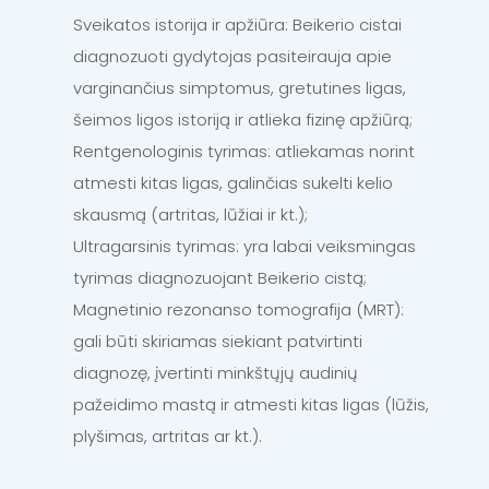
Sveikatos istorija ir apžiūra: Beikerio cistai
diagnozuoti gydytojas pasiteirauja apie
varginančius simptomus, gretutines ligas,
šeimos ligos istoriją ir atlieka fizinę apžiūrą;
Rentgenologinis tyrimas: atliekamas norint
atmesti kitas ligas, galinčias sukelti kelio
skausmą (artritas, lūžiai ir kt.);
Ultragarsinis tyrimas: yra labai veiksmingas
tyrimas diagnozuojant Beikerio cistą;
Magnetinio rezonanso tomografija (MRT):
gali būti skiriamas siekiant patvirtinti
diagnozę, įvertinti minkštųjų audinių
pažeidimo mastą ir atmesti kitas ligas (lūžis,
plyšimas, artritas ar kt.).