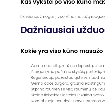
Kas vyksta po viso kūno ma
Kiekvienas žmogus į viso kūno masažą reaguoja s
Dažniausiai uždu
Kokie yra viso kūno masažo
Gerina nuotaiką, mažina depresiją, atpal
Iš organizmo pašalina skysčių perteklių,
Regeneruoja pažeistas ląsteles ir audiniu
Gerina odos turgorą, grąžina elastingum
Stiprina raumenis ir visą raumenų bei kaul
Skaido riebalines ląsteles (skatina svori
Normalizuoja centrinės nervų sistemos ve