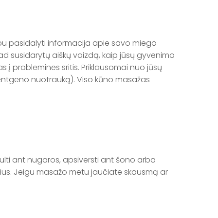
bu pasidalyti informacija apie savo miego
 kad susidarytų aiškų vaizdą, kaip jūsų gyvenimo
 į problemines sritis. Priklausomai nuo jūsų
, rentgeno nuotrauką). Viso kūno masažas
ulti ant nugaros, apsiversti ant šono arba
narius. Jeigu masažo metu jaučiate skausmą ar