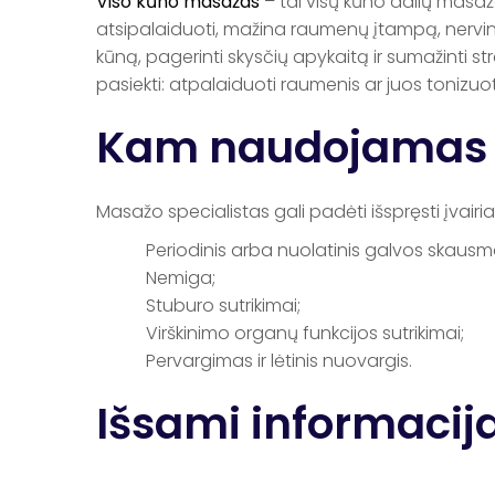
Viso kūno masažas
– tai visų kūno dalių masaž
atsipalaiduoti, mažina raumenų įtampą, nervinę
kūną, pagerinti skysčių apykaitą ir sumažinti st
pasiekti: atpalaiduoti raumenis ar juos tonizuot
Kam naudojamas 
Masažo specialistas gali padėti išspręsti įvairi
Periodinis arba nuolatinis galvos skausm
Nemiga;
Stuburo sutrikimai;
Virškinimo organų funkcijos sutrikimai;
Pervargimas ir lėtinis nuovargis.
Išsami informacij