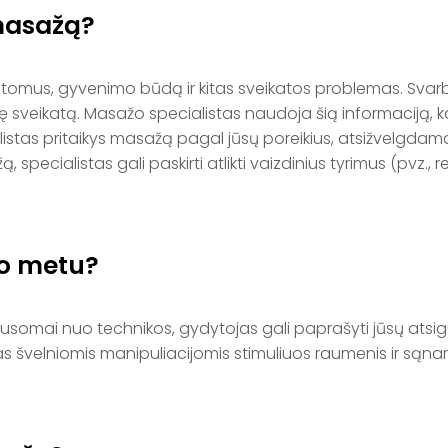
 masažą?
ptomus, gyvenimo būdą ir kitas sveikatos problemas. Svar
hinę sveikatą. Masažo specialistas naudoja šią informaciją,
stas pritaikys masažą pagal jūsų poreikius, atsižvelgdamas
pecialistas gali paskirti atlikti vaizdinius tyrimus (pvz.
žo metu?
ausomai nuo technikos, gydytojas gali paprašyti jūsų atsig
stas švelniomis manipuliacijomis stimuliuos raumenis ir są