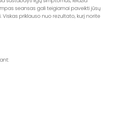
da sustabdyti ligų simptomus, leidžia
umpas seansas gali teigiamai paveikti jūsų
 Viskas priklauso nuo rezultato, kurį norite
ant: