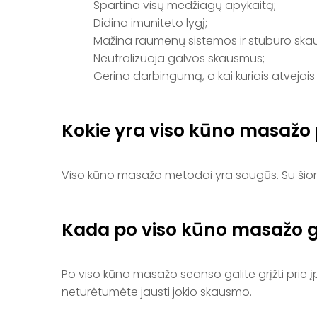
Spartina visų medžiagų apykaitą;
Didina imuniteto lygį;
Mažina raumenų sistemos ir stuburo sk
Neutralizuoja galvos skausmus;
Gerina darbingumą, o kai kuriais atvejai
Kokie yra viso kūno masažo 
Viso kūno masažo metodai yra saugūs. Su šiomi
Kada po viso kūno masažo gal
Po viso kūno masažo seanso galite grįžti prie į
neturėtumėte jausti jokio skausmo.