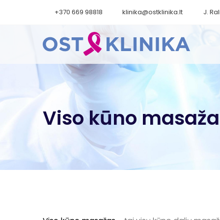
+370 669 98818
klinika@ostklinika.lt
J. Ral
Viso kūno masaža