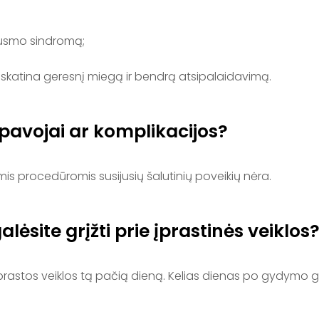
ausmo sindromą;
s skatina geresnį miegą ir bendrą atsipalaidavimą.
pavojai ar komplikacijos?
s procedūromis susijusių šalutinių poveikių nėra.
ėsite grįžti prie įprastinės veiklos
prastos veiklos tą pačią dieną. Kelias dienas po gydymo ga