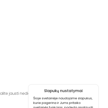
?
Slapukų nustatymai
lite jausti nedidelį diskomfortą, tačiau
Šioje svetainėje naudojame slapukus,
kurie pagerina ir Jums pritaiko
svetainės funkcijas, padeda analizuoti