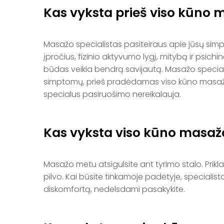
Kas vyksta prieš viso kūno
Masažo specialistas pasiteiraus apie jūsų sim
įpročius, fizinio aktyvumo lygį, mitybą ir psic
būdas veikia bendrą savijautą. Masažo speciali
simptomų, prieš pradėdamas viso kūno masažą, s
specialus pasiruošimo nereikalauja.
Kas vyksta viso kūno masa
Masažo metu atsigulsite ant tyrimo stalo. Prikl
pilvo. Kai būsite tinkamoje padėtyje, speciali
diskomfortą, nedelsdami pasakykite.