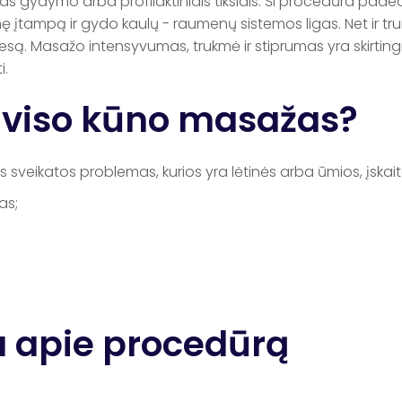
as gydymo arba profilaktiniais tikslais. Ši procedūra pade
 įtampą ir gydo kaulų - raumenų sistemos ligas. Net ir tr
resą. Masažo intensyvumas, trukmė ir stiprumas yra skirtingi.
i.
viso kūno masažas?
as sveikatos problemas, kurios yra lėtinės arba ūmios, įskait
as;
a apie procedūrą