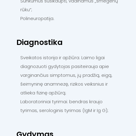
Sunkumus susikaupti, vadinamus „smegenų
rūku“;
Polineuropatija.
Diagnostika
Sveikatos istorija ir apžiūra: Laimo ligai
diagnozuoti gydytojas pasiteirauja apie
varginančius simptomus, jų pradžią, eigą,
šeimyninę anamnezę, rizikos veiksnius ir
atlieka fizinę apžiūrą;
Laboratoriniai tyrimai: bendras kraujo
tyrimas, serologinis tyrimas (IgM ir Ig G);
Gydymas