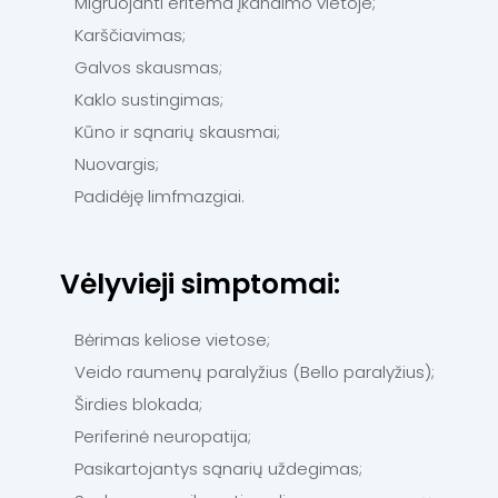
Migruojanti eritema įkandimo vietoje;
Karščiavimas;
Galvos skausmas;
Kaklo sustingimas;
Kūno ir sąnarių skausmai;
Nuovargis;
Padidėję limfmazgiai.
Vėlyvieji simptomai:
Bėrimas keliose vietose;
Veido raumenų paralyžius (Bello paralyžius);
Širdies blokada;
Periferinė neuropatija;
Pasikartojantys sąnarių uždegimas;