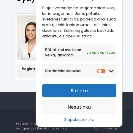
Šioje svetainėje naudojame slapukus,
kurie pagerina ir Jums pritaiko
svetainės funkcijas, padeda analizuoti
Vytautė Pečiulytė
srautą, rinkti lankomumo statistinius
duomenis. Sutikimą galėsite bet kada
atšaukti, o slapukus ištrinti.
Šeimos gydytoja
Būtini, kad svetainė
Kalbos:
VISADA AKTYVUS
veiktų tinkamai
Lietuvių, anglų, rusų
Registruotis pas šį gydytoją galite tik telefonu:
Statistiniai slapukai
+37066998818
Sutinku
Nesutinku
Slapukų politika
© 2023–2026 OST Klinika. Visos teisės
Sprendimas:
saugomos |
Privatumo politika
Atviri projektai