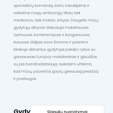
specialistų komandą, kartu tobulėjame ir
siekiame naujų ambicingų tikslų tiek
medicinos, tiek mokslo srityse. Daugelis mūsų
gydytojų aktyviai dalyvauja moksliniuose
tyrimuose, konferencijose ir kongresuose,
kuriuose dalijasi savo žiniomis ir patirtimi.
Klinikoje dirbantys gydytojai palaiko ryšius su
garsiausiais Europos mokslininkais ir glaudžiai
su jais bendradarbiauja, siekdami užtikrinti,
kad mūsų pacientai gautų geriausią priežiūrą
ir paslaugas.
Gydytojai, kurie gali padėti
Slapukų nustatymai