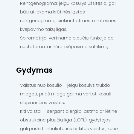
Rentgenograma: jeigu kosulys užsitęsia, gali
būti atliekama krūtinės ląstos
rentgenograma, siekiant atmesti rimtesnes
kvėpavimo takų ligas;
Spirometrija: vertinama plaučių funkcija bei
nustatoma, ar nėra kvėpavimo sutrikimų.
Gydymas
Vaistus nuo kosulio – jeigu kosulys trukdo
miegoti, prieš miegą galima vartoti kosulį
slopinančius vaistus;
Kiti vaistai – sergant alergija, astma ar lėtine
obstrukcine plaučių liga (LOPL), gydytojas
gali paskirti inhaliatorius ar kitus vaistus, kurie