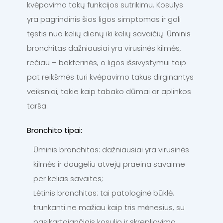
kvėpavimo takų funkcijos sutrikimu. Kosulys
yra pagrindinis šios ligos simptomas ir gali
tęstis nuo kelių dienų iki kelių savaičių. Ūminis
bronchitas dažniausiai yra virusinės kilmės,
rečiau – bakterinės, o ligos išsivystymui taip
pat reikšmės turi kvėpavimo takus dirginantys
veiksniai, tokie kaip tabako dūmai ar aplinkos
tarša.
Bronchito tipai:
Ūminis bronchitas: dažniausiai yra virusinės
kilmės ir daugeliu atvejų praeina savaime
per kelias savaites;
Lėtinis bronchitas: tai patologinė būklė,
trunkanti ne mažiau kaip tris mėnesius, su
pasikartojančiais kosulio ir skrepliavimo