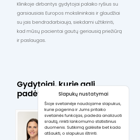
Klinikoje dirbantys gydytojai palaiko ryšius su
garsiausiais Europos mokslininkais ir glaudžiai
su jais bendradarbiauja, siekdami užtikrinti,
kad mūsų pacientai gautų geriausią priežiūrą
ir paslaugas.
Gydytojai, kurie gali
padėti:
Slapukų nustatymai
Šioje svetainėje naudojame slapukus,
kurie pagerina ir Jums pritaiko
svetainės funkcijas, padeda analizuoti
Vytautė Pečiulytė
srautą, rinkti lankomumo statistinius
duomenis. Sutikimą galėsite bet kada
atšaukti, o slapukus ištrinti.
Šeimos gydytoja