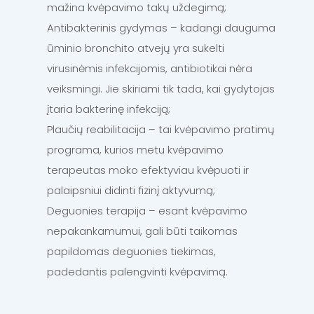
mažina kvėpavimo takų uždegimą;
Antibakterinis gydymas – kadangi dauguma
ūminio bronchito atvejų yra sukelti
virusinėmis infekcijomis, antibiotikai nėra
veiksmingi. Jie skiriami tik tada, kai gydytojas
įtaria bakterinę infekciją;
Plaučių reabilitacija – tai kvėpavimo pratimų
programa, kurios metu kvėpavimo
terapeutas moko efektyviau kvėpuoti ir
palaipsniui didinti fizinį aktyvumą;
Deguonies terapija – esant kvėpavimo
nepakankamumui, gali būti taikomas
papildomas deguonies tiekimas,
padedantis palengvinti kvėpavimą.