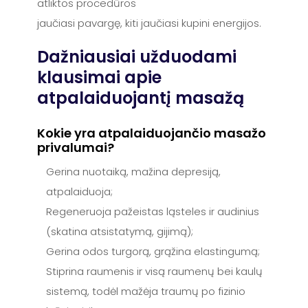
atliktos procedūros
jaučiasi pavargę, kiti jaučiasi kupini energijos.
Dažniausiai užduodami
klausimai apie
atpalaiduojantį masažą
Kokie yra atpalaiduojančio masažo
privalumai?
Gerina nuotaiką, mažina depresiją,
atpalaiduoja;
Regeneruoja pažeistas ląsteles ir audinius
(skatina atsistatymą, gijimą);
Gerina odos turgorą, grąžina elastingumą;
Stiprina raumenis ir visą raumenų bei kaulų
sistemą, todėl mažėja traumų po fizinio