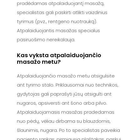
pradėdamas atpalaiduojantį masažą,
specialistas gali paskirti atlikti vaizdinius
tyrimus (pvz., rentgeno nuotrauką).
Atpalaiduojantis masažas specialus
pasiruošimo nereikalauja.
Kas vyksta atpalaiduojančio
masažo metu?
Atpalaiduojančio masažo metu atsigulsite
ant tyrimo stalo. Priklausomai nuo technikos,
gydytojas gali paprašyti jūsų atsigulti ant
nugaros, apsiversti ant šono arba pilvo.
Atpalaiduojamasis masažas pradedamas
nuo pėdų, vėliau dirbama su blauzdomis,
šlaunimis, nugara. Po to specialistas paveikia
paciento rankas: pirmiausia plaštakas, paskui