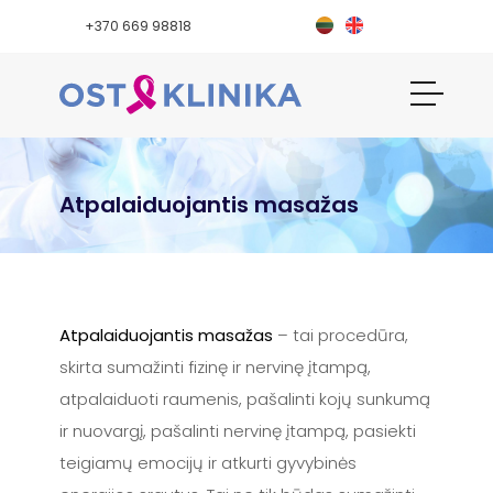
+370 669 98818
Atpalaiduojantis masažas
Atpalaiduojantis masažas
– tai procedūra,
skirta sumažinti fizinę ir nervinę įtampą,
atpalaiduoti raumenis, pašalinti kojų sunkumą
ir nuovargį, pašalinti nervinę įtampą, pasiekti
teigiamų emocijų ir atkurti gyvybinės