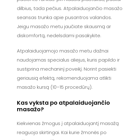
dilbius, tada pečius. Atpalaiduojančio masažo
seansas trunka apie pusantros valandos.
Jeigu masažo metu jaučiate skausmą ar
diskomfortą, nedelsdami pasakykite.
Atpalaiduojamojo masažo metu dažnai
naudojamas specialus aliejus, kuris papildo ir
sustiprina mechaninį poveikį. Norint pasiekti
geriausią efektą, rekomenduojama atlikti
masažo kursą (10–15 procedūrų).
Kas vyksta po atpalaiduojančio
masažo?
Kiekvienas žmogus į atpalaiduojantį masažą
reaguoja skirtingai. Kai kurie žmonės po