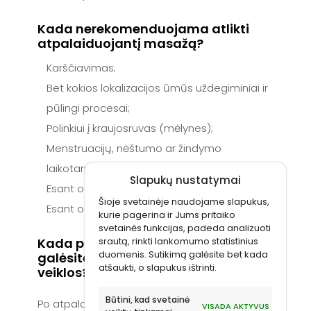
Kada nerekomenduojama atlikti
atpalaiduojantį masažą?
Karščiavimas;
Bet kokios lokalizacijos ūmūs uždegiminiai ir
pūlingi procesai;
Polinkiui į kraujosruvas (mėlynes);
Menstruacijų, nėštumo ar žindymo
laikotarpiu;
Slapukų nustatymai
Esant odos ligoms;
Šioje svetainėje naudojame slapukus,
Esant odos pažeidimams.
kurie pagerina ir Jums pritaiko
svetainės funkcijas, padeda analizuoti
Kada po atpalaiduojančio masažo
srautą, rinkti lankomumo statistinius
duomenis. Sutikimą galėsite bet kada
galėsite grįžti prie įprastinės
atšaukti, o slapukus ištrinti.
veiklos?
Būtini, kad svetainė
Po atpalaiduojančio masažo galite grįžti prie
VISADA AKTYVUS