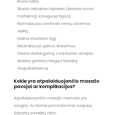
krūvio rizika;
Skaido riebalines ląsteles (skatina svorio
mažėjimą), koreguoja figūrą;
Normalizuoja centrinės nervų sistemos
veiklą;
Didina imuniteto lygį;
Neutralizuoja galvos skausmus;
Gerina darbingumą, o kai kuriais atvejais
skatina geresnį miegą ir bendrą
atsipalaidavimą.
Kokie yra atpalaiduojančio masažo
pavojai ar komplikacijos?
Atpalaiduojančio masažo metodai yra
saugūs. Su šiomis procedūromis susijusių
šalutinių poveikių nėra.