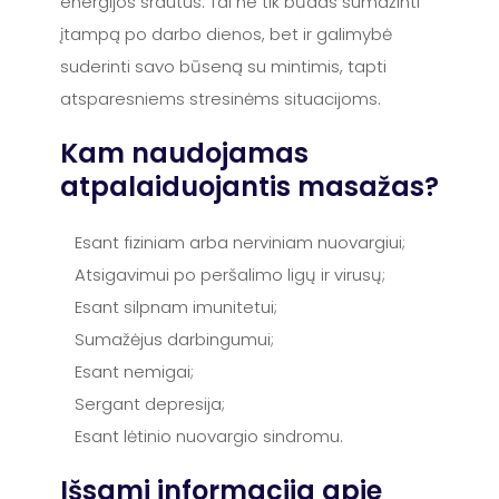
energijos srautus. Tai ne tik būdas sumažinti
įtampą po darbo dienos, bet ir galimybė
suderinti savo būseną su mintimis, tapti
atsparesniems stresinėms situacijoms.
Kam naudojamas
atpalaiduojantis masažas?
Esant fiziniam arba nerviniam nuovargiui;
Atsigavimui po peršalimo ligų ir virusų;
Esant silpnam imunitetui;
Sumažėjus darbingumui;
Esant nemigai;
Sergant depresija;
Esant lėtinio nuovargio sindromu.
Išsami informacija apie