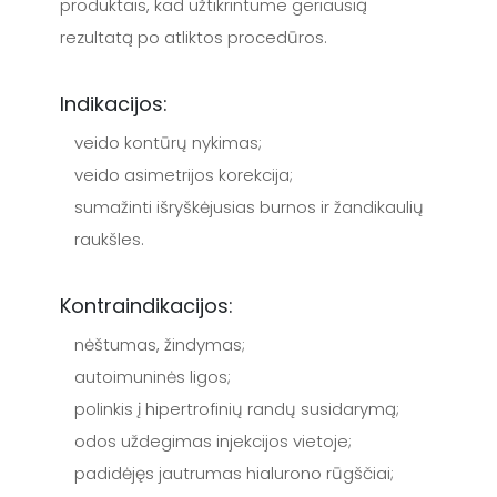
produktais, kad užtikrintume geriausią
rezultatą po atliktos procedūros.
Indikacijos:
veido kontūrų nykimas;
veido asimetrijos korekcija;
sumažinti išryškėjusias burnos ir žandikaulių
raukšles.
Kontraindikacijos:
nėštumas, žindymas;
autoimuninės ligos;
polinkis į hipertrofinių randų susidarymą;
odos uždegimas injekcijos vietoje;
padidėjęs jautrumas hialurono rūgščiai;