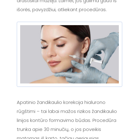
drastiškai mažėja. Laimei, jos galima gauti iš
išorės, pavyzdžiui, atliekant procedūras.
Apatinio žandikaulio korekcija hialurono
rūgštimi – tai labai mažos rizikos žandikaulio
linijos kontūro formavimo būdas. Procedūra
trunka apie 30 minučių, o jos poveikis
matomas iš karto, tačiau geriausias