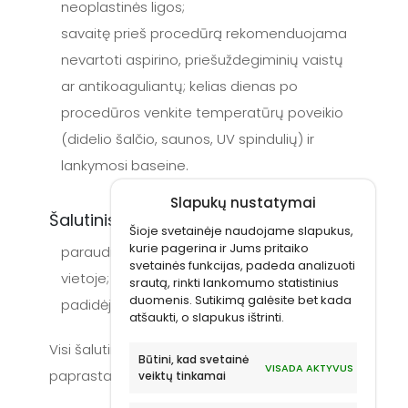
neoplastinės ligos;
savaitę prieš procedūrą rekomenduojama
nevartoti aspirino, priešuždegiminių vaistų
ar antikoaguliantų; kelias dienas po
procedūros venkite temperatūrų poveikio
(didelio šalčio, saunos, UV spindulių) ir
lankymosi baseine.
Slapukų nustatymai
Šalutinis poveikis:
Šioje svetainėje naudojame slapukus,
kurie pagerina ir Jums pritaiko
paraudimas, patinimas, skausmas injekcijos
svetainės funkcijas, padeda analizuoti
vietoje;
srautą, rinkti lankomumo statistinius
duomenis. Sutikimą galėsite bet kada
padidėjęs jautrumas injekcijos vietoje.
atšaukti, o slapukus ištrinti.
Visi šalutiniai poveikiai yra trumpalaikiai ir
Būtini, kad svetainė
VISADA AKTYVUS
paprastai išnyksta per kelias gydymo dienas.
veiktų tinkamai