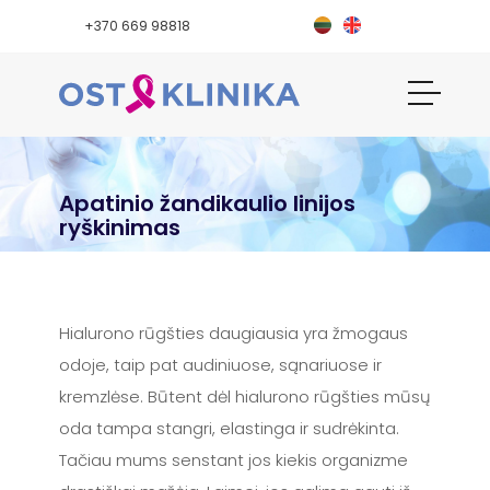
+370 669 98818
Apatinio žandikaulio linijos
ryškinimas
Hialurono rūgšties daugiausia yra žmogaus
odoje, taip pat audiniuose, sąnariuose ir
kremzlėse. Būtent dėl hialurono rūgšties mūsų
oda tampa stangri, elastinga ir sudrėkinta.
Tačiau mums senstant jos kiekis organizme