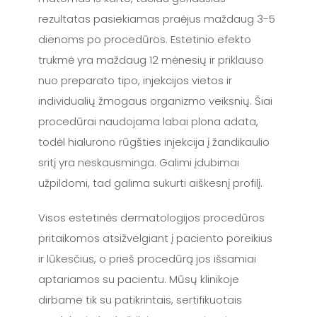
rezultatas pasiekiamas praėjus maždaug 3-5
dienoms po procedūros. Estetinio efekto
trukmė yra maždaug 12 mėnesių ir priklauso
nuo preparato tipo, injekcijos vietos ir
individualių žmogaus organizmo veiksnių. Šiai
procedūrai naudojama labai plona adata,
todėl hialurono rūgšties injekcija į žandikaulio
sritį yra neskausminga. Galimi įdubimai
užpildomi, tad galima sukurti aiškesnį profilį.
Visos estetinės dermatologijos procedūros
pritaikomos atsižvelgiant į paciento poreikius
ir lūkesčius, o prieš procedūrą jos išsamiai
aptariamos su pacientu. Mūsų klinikoje
dirbame tik su patikrintais, sertifikuotais